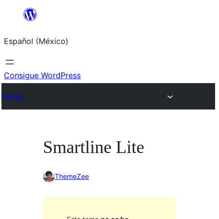
Saltar
al
Español (México)
contenido
Consigue WordPress
Temas
Smartline Lite
ThemeZee