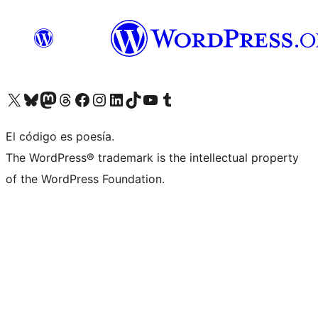
Visita nuestra cuenta de X (anteriormente Twitter)
Visita nuestra cuenta de Bluesky
Visita nuestra cuenta de Mastodon
Visita nuestra cuenta de Threads
Visita nuestra página de Facebook
Visita nuestra cuenta de Instagram
Visita nuestra cuenta de LinkedIn
Visita nuestra cuenta de TikTok
Visita nuestro canal de YouTube
Visita nuestra cuenta de Tumblr
El código es poesía.
The WordPress® trademark is the intellectual property
of the WordPress Foundation.