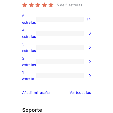
5
de 5 estrellas.
5
14
14
estrellas
valoraciones
4
0
de
0
estrellas
5
valoraciones
3
0
estrellas
de
0
estrellas
4
valoraciones
2
0
estrellas
de
0
estrellas
3
valoraciones
1
0
estrellas
de
0
estrella
2
valoraciones
estrellas
de
valoraciones
Añadir mi reseña
Ver todas las
1
estrellas
Soporte