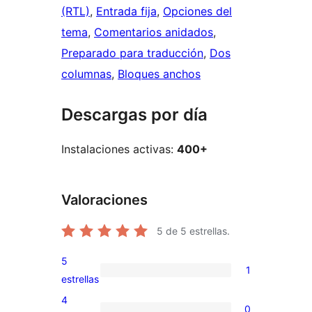
(RTL)
, 
Entrada fija
, 
Opciones del
tema
, 
Comentarios anidados
, 
Preparado para traducción
, 
Dos
columnas
, 
Bloques anchos
Descargas por día
Instalaciones activas:
400+
Valoraciones
5
de 5 estrellas.
5
1
1
estrellas
valoración
4
0