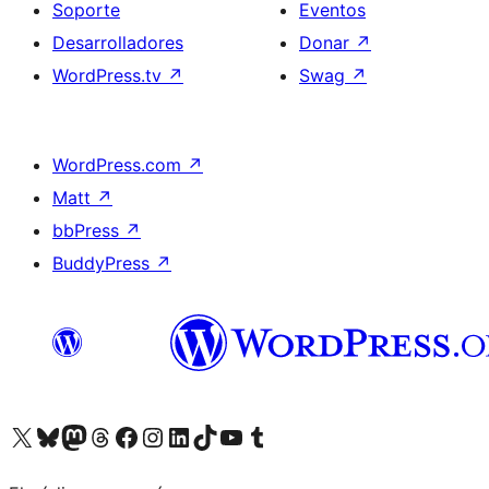
Soporte
Eventos
Desarrolladores
Donar
↗
WordPress.tv
↗
Swag
↗
WordPress.com
↗
Matt
↗
bbPress
↗
BuddyPress
↗
Visita nuestra cuenta de X (anteriormente Twitter)
Visita nuestra cuenta de Bluesky
Visita nuestra cuenta de Mastodon
Visita nuestra cuenta de Threads
Visita nuestra página de Facebook
Visita nuestra cuenta de Instagram
Visita nuestra cuenta de LinkedIn
Visita nuestra cuenta de TikTok
Visita nuestro canal de YouTube
Visita nuestra cuenta de Tumblr