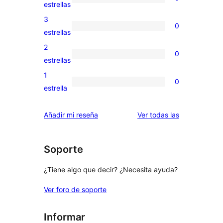
de
0
estrellas
5
valoraciones
3
0
estrellas
de
0
estrellas
4
valoraciones
2
0
estrellas
de
0
estrellas
3
valoraciones
1
0
estrellas
de
0
estrella
2
valoraciones
estrellas
de
valoraciones
Añadir mi reseña
Ver todas las
1
estrellas
Soporte
¿Tiene algo que decir? ¿Necesita ayuda?
Ver foro de soporte
Informar