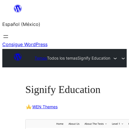
Saltar
al
Español (México)
contenido
Consigue WordPress
Temas
Todos los temas
Signify Education
Signify Education
WEN Themes