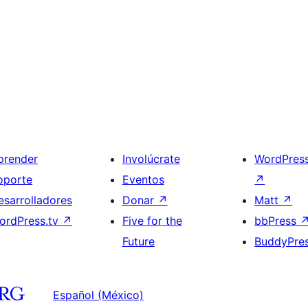
prender
Involúcrate
WordPres
oporte
Eventos
↗
esarrolladores
Donar
↗
Matt
↗
ordPress.tv
↗
Five for the
bbPress
Future
BuddyPre
Español (México)