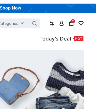
Vista previa
Descargar
Versión
1.0.17
Última actualización
18 julio, 2026
Instalaciones activas
1,000+
Versión de WordPress
5.0
Versión de PHP
7.1
Página de inicio del tema