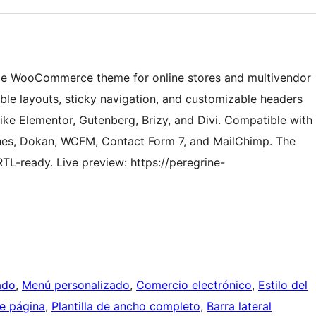
able WooCommerce theme for online stores and multivendor
xible layouts, sticky navigation, and customizable headers
like Elementor, Gutenberg, Brizy, and Divi. Compatible with
hes, Dokan, WCFM, Contact Form 7, and MailChimp. The
L-ready. Live preview: https://peregrine-
ado
, 
Menú personalizado
, 
Comercio electrónico
, 
Estilo del
de página
, 
Plantilla de ancho completo
, 
Barra lateral