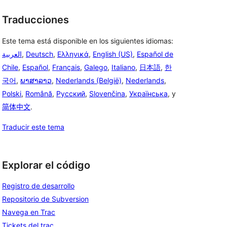
Traducciones
Este tema está disponible en los siguientes idiomas:
العربية
,
Deutsch
,
Ελληνικά
,
English (US)
,
Español de
Chile
,
Español
,
Français
,
Galego
,
Italiano
,
日本語
,
한
국어
,
ພາສາລາວ
,
Nederlands (België)
,
Nederlands
,
Polski
,
Română
,
Русский
,
Slovenčina
,
Українська
, y
简体中文
.
Traducir este tema
Explorar el código
Registro de desarrollo
Repositorio de Subversion
Navega en Trac
Tickets del trac