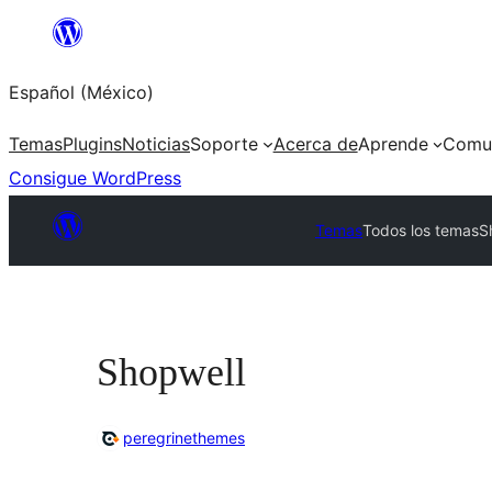
Saltar
al
Español (México)
contenido
Temas
Plugins
Noticias
Soporte
Acerca de
Aprende
Comu
Consigue WordPress
Temas
Todos los temas
S
Shopwell
peregrinethemes