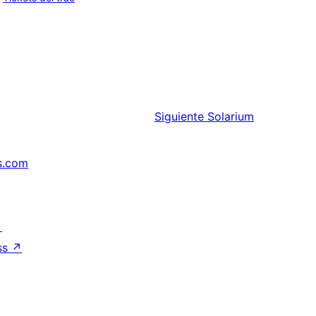
Siguiente
Solarium
s.com
↗
ss
↗