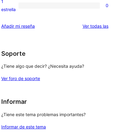
1
0
estrellas
de
0
estrella
2
valoraciones
estrellas
de
valoraciones
Añadir mi reseña
Ver todas las
1
estrellas
Soporte
¿Tiene algo que decir? ¿Necesita ayuda?
Ver foro de soporte
Informar
¿Tiene este tema problemas importantes?
Informar de este tema