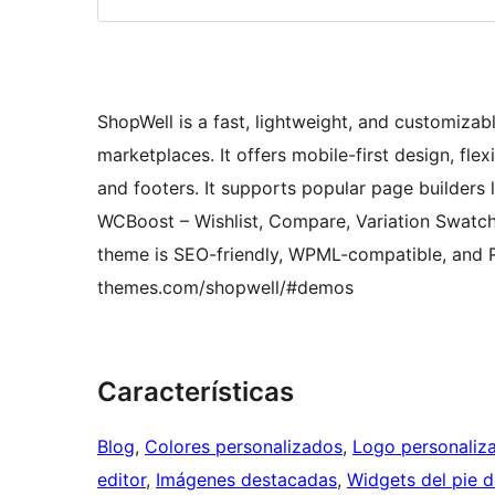
ShopWell is a fast, lightweight, and customiz
marketplaces. It offers mobile-first design, fle
and footers. It supports popular page builders 
WCBoost – Wishlist, Compare, Variation Swatc
theme is SEO-friendly, WPML-compatible, and RT
themes.com/shopwell/#demos
Características
Blog
, 
Colores personalizados
, 
Logo personaliz
editor
, 
Imágenes destacadas
, 
Widgets del pie 