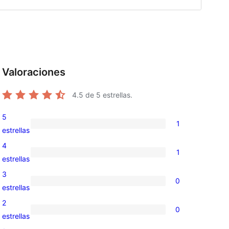
Valoraciones
4.5
de 5 estrellas.
5
1
1
estrellas
valoración
4
1
de
1
estrellas
5
valoración
3
0
estrellas
de
0
estrellas
4
valoraciones
2
0
estrellas
de
0
estrellas
3
valoraciones