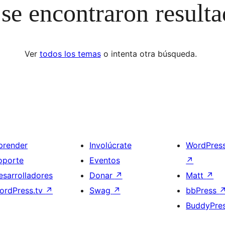
se encontraron result
Ver
todos los temas
o intenta otra búsqueda.
prender
Involúcrate
WordPres
oporte
Eventos
↗
esarrolladores
Donar
↗
Matt
↗
ordPress.tv
↗
Swag
↗
bbPress
BuddyPre