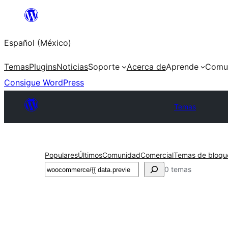
Saltar
al
Español (México)
contenido
Temas
Plugins
Noticias
Soporte
Acerca de
Aprende
Comu
Consigue WordPress
Temas
Populares
Últimos
Comunidad
Comercial
Temas de bloqu
Buscar
0 temas