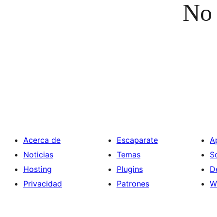
No 
Acerca de
Escaparate
A
Noticias
Temas
S
Hosting
Plugins
D
Privacidad
Patrones
W