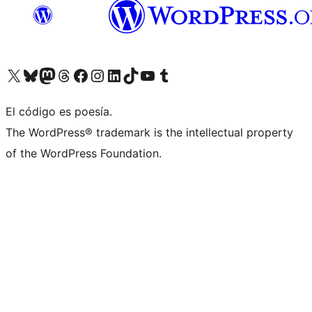
Visita nuestra cuenta de X (anteriormente Twitter)
Visita nuestra cuenta de Bluesky
Visita nuestra cuenta de Mastodon
Visita nuestra cuenta de Threads
Visita nuestra página de Facebook
Visita nuestra cuenta de Instagram
Visita nuestra cuenta de LinkedIn
Visita nuestra cuenta de TikTok
Visita nuestro canal de YouTube
Visita nuestra cuenta de Tumblr
El código es poesía.
The WordPress® trademark is the intellectual property
of the WordPress Foundation.