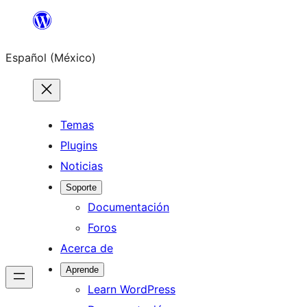
Saltar
al
Español (México)
contenido
Temas
Plugins
Noticias
Soporte
Documentación
Foros
Acerca de
Aprende
Learn WordPress