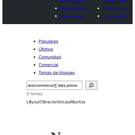
comerciales
comerciales
Mis favoritos
Mis favoritos
Iniciar sesión
Iniciar sesión
Populares
Últimos
Comunidad
Comercial
Temas de bloques
Buscar
0 temas
Layout
Características
Asuntos