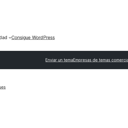
dad
Consigue WordPress
Enviar un tema
Empresas de temas comerci
ues