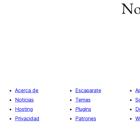
No 
Acerca de
Escaparate
A
Noticias
Temas
S
Hosting
Plugins
D
Privacidad
Patrones
W