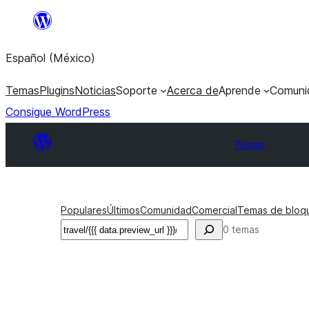
Saltar
al
Español (México)
contenido
Temas
Plugins
Noticias
Soporte
Acerca de
Aprende
Comuni
Consigue WordPress
Temas
Populares
Últimos
Comunidad
Comercial
Temas de bloq
Buscar
0 temas