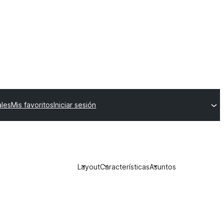
ales
Mis favoritos
Iniciar sesión
Layout
Características
Asuntos