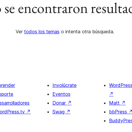
se encontraron resulta
Ver
todos los temas
o intenta otra búsqueda.
prender
Involúcrate
WordPres
oporte
Eventos
↗
esarrolladores
Donar
↗
Matt
↗
ordPress.tv
↗
Swag
↗
bbPress
BuddyPre