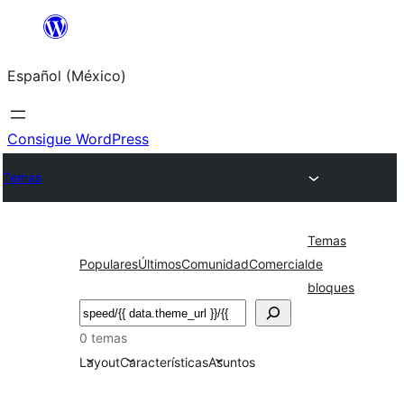
Saltar
al
Español (México)
contenido
Consigue WordPress
Temas
Temas
Populares
Últimos
Comunidad
Comercial
de
bloques
Buscar
0 temas
Layout
Características
Asuntos