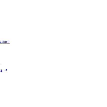
s.com
↗
ss
↗