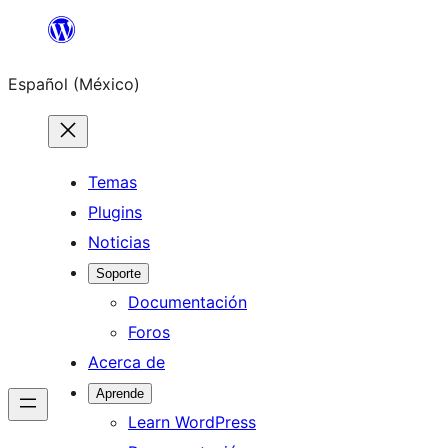
Saltar
al
Español (México)
contenido
Temas
Plugins
Noticias
Soporte
Documentación
Foros
Acerca de
Aprende
Learn WordPress