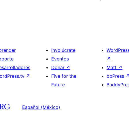
prender
Involúcrate
WordPres
oporte
Eventos
↗
esarrolladores
Donar
↗
Matt
↗
ordPress.tv
↗
Five for the
bbPress
Future
BuddyPre
Español (México)