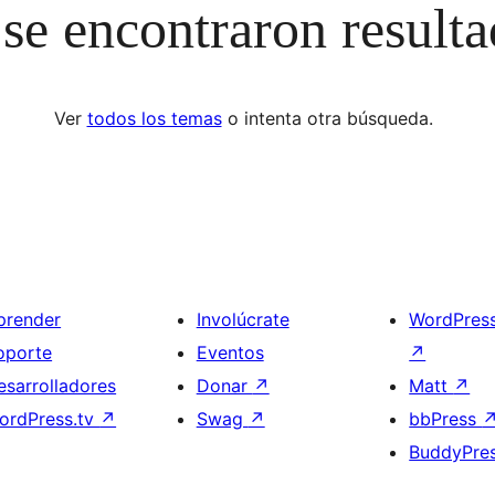
se encontraron result
Ver
todos los temas
o intenta otra búsqueda.
prender
Involúcrate
WordPres
oporte
Eventos
↗
esarrolladores
Donar
↗
Matt
↗
ordPress.tv
↗
Swag
↗
bbPress
BuddyPre