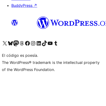
BuddyPress
↗
Visita nuestra cuenta de X (anteriormente Twitter)
Visita nuestra cuenta de Bluesky
Visita nuestra cuenta de Mastodon
Visita nuestra cuenta de Threads
Visita nuestra página de Facebook
Visita nuestra cuenta de Instagram
Visita nuestra cuenta de LinkedIn
Visita nuestra cuenta de TikTok
Visita nuestro canal de YouTube
Visita nuestra cuenta de Tumblr
El código es poesía.
The WordPress® trademark is the intellectual property
of the WordPress Foundation.