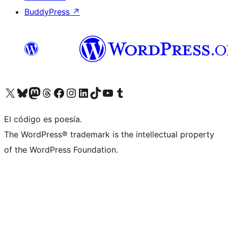
BuddyPress
↗
Visita nuestra cuenta de X (anteriormente Twitter)
Visita nuestra cuenta de Bluesky
Visita nuestra cuenta de Mastodon
Visita nuestra cuenta de Threads
Visita nuestra página de Facebook
Visita nuestra cuenta de Instagram
Visita nuestra cuenta de LinkedIn
Visita nuestra cuenta de TikTok
Visita nuestro canal de YouTube
Visita nuestra cuenta de Tumblr
El código es poesía.
The WordPress® trademark is the intellectual property
of the WordPress Foundation.