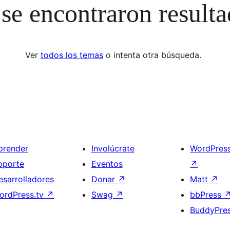
se encontraron result
Ver
todos los temas
o intenta otra búsqueda.
prender
Involúcrate
WordPres
oporte
Eventos
↗
esarrolladores
Donar
↗
Matt
↗
ordPress.tv
↗
Swag
↗
bbPress
BuddyPre