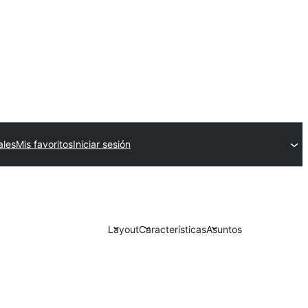
ales
Mis favoritos
Iniciar sesión
Layout
Características
Asuntos