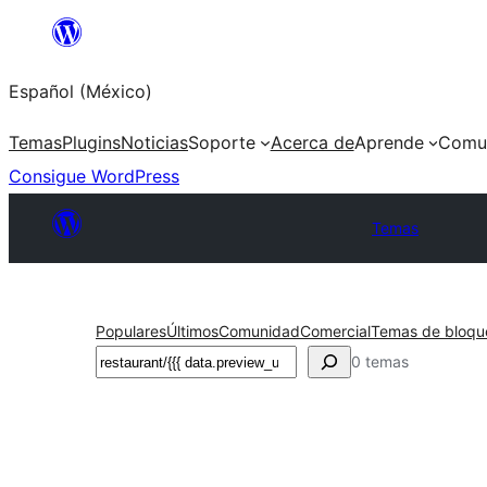
Saltar
al
Español (México)
contenido
Temas
Plugins
Noticias
Soporte
Acerca de
Aprende
Comu
Consigue WordPress
Temas
Populares
Últimos
Comunidad
Comercial
Temas de bloqu
Buscar
0 temas