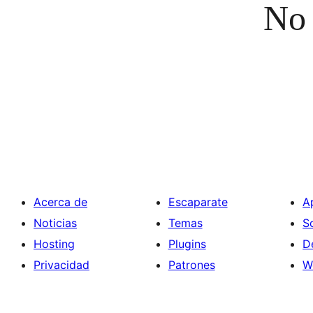
No 
Acerca de
Escaparate
A
Noticias
Temas
S
Hosting
Plugins
D
Privacidad
Patrones
W