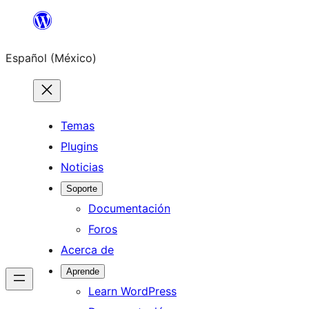
Saltar
al
Español (México)
contenido
Temas
Plugins
Noticias
Soporte
Documentación
Foros
Acerca de
Aprende
Learn WordPress