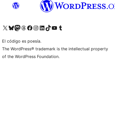
Visita nuestra cuenta de X (anteriormente Twitter)
Visita nuestra cuenta de Bluesky
Visita nuestra cuenta de Mastodon
Visita nuestra cuenta de Threads
Visita nuestra página de Facebook
Visita nuestra cuenta de Instagram
Visita nuestra cuenta de LinkedIn
Visita nuestra cuenta de TikTok
Visita nuestro canal de YouTube
Visita nuestra cuenta de Tumblr
El código es poesía.
The WordPress® trademark is the intellectual property
of the WordPress Foundation.