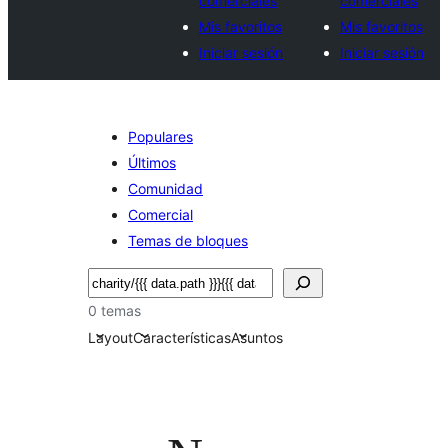
comerciales
comerciales
Mis favoritos
Mis favoritos
Iniciar sesión
Iniciar sesión
Populares
Últimos
Comunidad
Comercial
Temas de bloques
Buscar
0 temas
Layout
Características
Asuntos