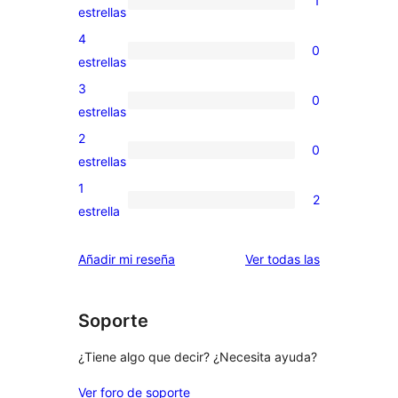
1
1
estrellas
valoración
4
0
de
0
estrellas
5
valoraciones
3
0
estrellas
de
0
estrellas
4
valoraciones
2
0
estrellas
de
0
estrellas
3
valoraciones
1
2
estrellas
de
2
estrella
2
valoraciones
estrellas
de
valoraciones
Añadir mi reseña
Ver todas las
1
estrellas
Soporte
¿Tiene algo que decir? ¿Necesita ayuda?
Ver foro de soporte