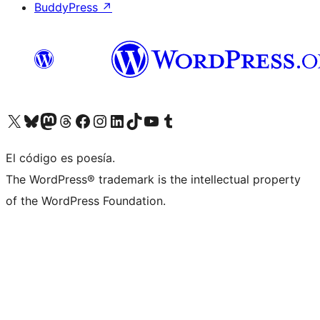
BuddyPress
↗
Visita nuestra cuenta de X (anteriormente Twitter)
Visita nuestra cuenta de Bluesky
Visita nuestra cuenta de Mastodon
Visita nuestra cuenta de Threads
Visita nuestra página de Facebook
Visita nuestra cuenta de Instagram
Visita nuestra cuenta de LinkedIn
Visita nuestra cuenta de TikTok
Visita nuestro canal de YouTube
Visita nuestra cuenta de Tumblr
El código es poesía.
The WordPress® trademark is the intellectual property
of the WordPress Foundation.