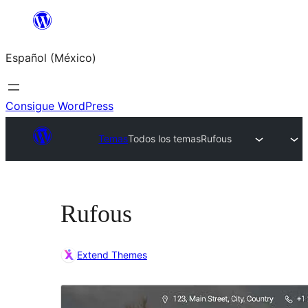
Saltar
al
Español (México)
contenido
Consigue WordPress
Temas
Todos los temas
Rufous
Rufous
Extend Themes