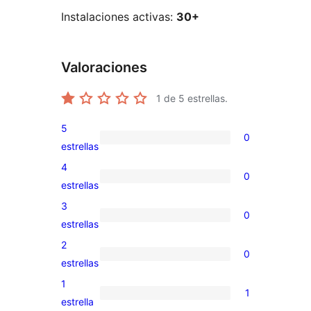
Instalaciones activas:
30+
Valoraciones
1
de 5 estrellas.
5
0
0
estrellas
valoraciones
4
0
de
0
estrellas
5
valoraciones
3
0
estrellas
de
0
estrellas
4
valoraciones
2
0
estrellas
de
0
estrellas
3
valoraciones
1
1
estrellas
de
1
estrella