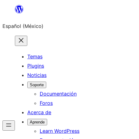
Saltar
al
Español (México)
contenido
Temas
Plugins
Noticias
Soporte
Documentación
Foros
Acerca de
Aprende
Learn WordPress