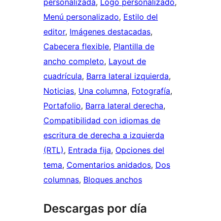
personalizada
, 
Logo personalizado
, 
Menú personalizado
, 
Estilo del
editor
, 
Imágenes destacadas
, 
Cabecera flexible
, 
Plantilla de
ancho completo
, 
Layout de
cuadrícula
, 
Barra lateral izquierda
, 
Noticias
, 
Una columna
, 
Fotografía
, 
Portafolio
, 
Barra lateral derecha
, 
Compatibilidad con idiomas de
escritura de derecha a izquierda
(RTL)
, 
Entrada fija
, 
Opciones del
tema
, 
Comentarios anidados
, 
Dos
columnas
, 
Bloques anchos
Descargas por día