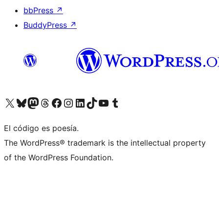
bbPress
↗
BuddyPress
↗
Visita nuestra cuenta de X (anteriormente Twitter)
Visita nuestra cuenta de Bluesky
Visita nuestra cuenta de Mastodon
Visita nuestra cuenta de Threads
Visita nuestra página de Facebook
Visita nuestra cuenta de Instagram
Visita nuestra cuenta de LinkedIn
Visita nuestra cuenta de TikTok
Visita nuestro canal de YouTube
Visita nuestra cuenta de Tumblr
El código es poesía.
The WordPress® trademark is the intellectual property
of the WordPress Foundation.