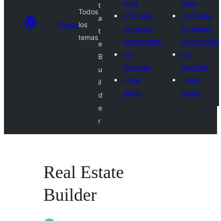
tema
tema
t
Todos
Empresas
Empresas
a
Temas
los
de temas
de temas
t
temas
comerciales
comerciales
e
Mis
Mis
B
favoritos
favoritos
u
Iniciar
Iniciar
il
sesión
sesión
d
e
r
Real Estate
Builder