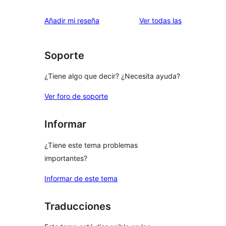
2
valoración
estrellas
de
valoraciones
Añadir mi reseña
Ver todas las
1
estrellas
Soporte
¿Tiene algo que decir? ¿Necesita ayuda?
Ver foro de soporte
Informar
¿Tiene este tema problemas
importantes?
Informar de este tema
Traducciones