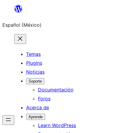
Saltar
al
Español (México)
contenido
Temas
Plugins
Noticias
Soporte
Documentación
Foros
Acerca de
Aprende
Learn WordPress