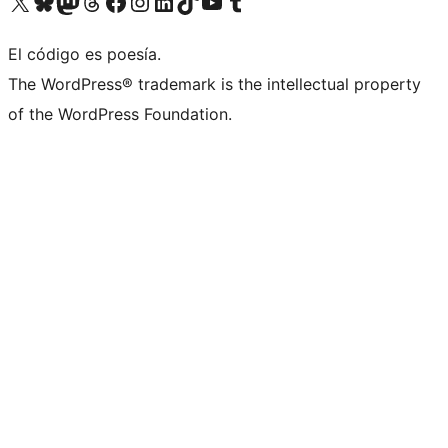
Visita nuestra cuenta de X (anteriormente Twitter)
Visita nuestra cuenta de Bluesky
Visita nuestra cuenta de Mastodon
Visita nuestra cuenta de Threads
Visita nuestra página de Facebook
Visita nuestra cuenta de Instagram
Visita nuestra cuenta de LinkedIn
Visita nuestra cuenta de TikTok
Visita nuestro canal de YouTube
Visita nuestra cuenta de Tumblr
El código es poesía.
The WordPress® trademark is the intellectual property
of the WordPress Foundation.