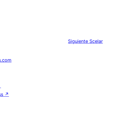
Siguiente
Scelar
s.com
↗
ss
↗