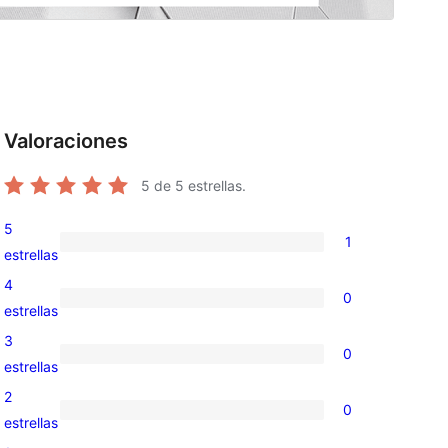
Valoraciones
5
de 5 estrellas.
5
1
1
estrellas
valoración
4
0
de
0
estrellas
5
valoraciones
3
0
estrellas
de
0
estrellas
4
valoraciones
2
0
estrellas
de
0
estrellas
3
valoraciones