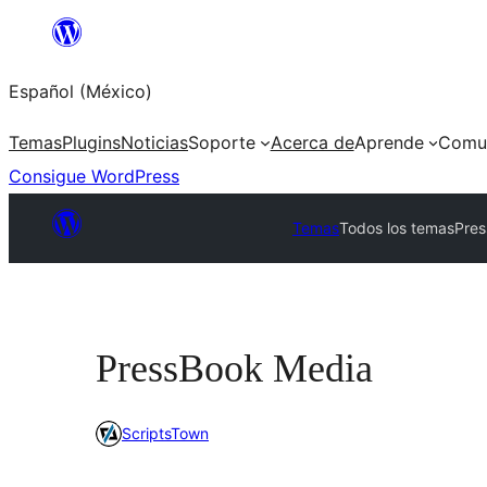
Saltar
al
Español (México)
contenido
Temas
Plugins
Noticias
Soporte
Acerca de
Aprende
Comu
Consigue WordPress
Temas
Todos los temas
Pre
PressBook Media
ScriptsTown