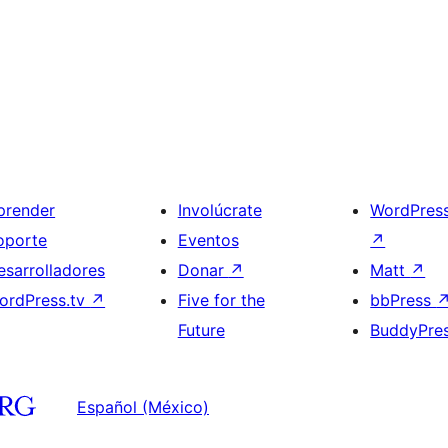
prender
Involúcrate
WordPres
oporte
Eventos
↗
esarrolladores
Donar
↗
Matt
↗
ordPress.tv
↗
Five for the
bbPress
Future
BuddyPre
Español (México)