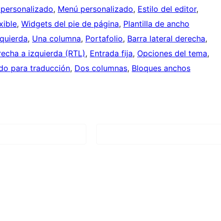
personalizado
, 
Menú personalizado
, 
Estilo del editor
, 
xible
, 
Widgets del pie de página
, 
Plantilla de ancho
zquierda
, 
Una columna
, 
Portafolio
, 
Barra lateral derecha
, 
recha a izquierda (RTL)
, 
Entrada fija
, 
Opciones del tema
, 
do para traducción
, 
Dos columnas
, 
Bloques anchos