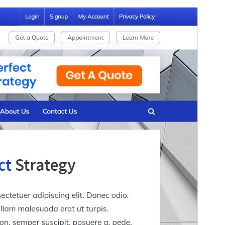
Tema comercial
Este tema es gratuito pero ofrece actualizaciones o
soporte comercial de pago.
Ver soporte
Vista previa
Descargar
Este es un tema hijo de
PressBook
.
Versión
1.3.6
Última actualización
9 junio, 2026
Instalaciones activas
90+
Versión de WordPress
5.3
Versión de PHP
7.0
Página de inicio del tema