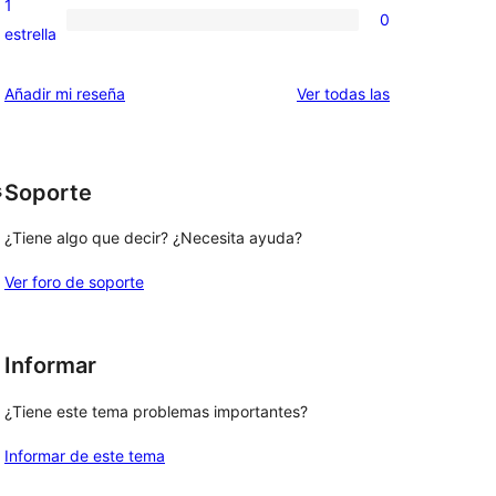
1
0
estrellas
de
0
estrella
2
valoraciones
estrellas
de
valoraciones
Añadir mi reseña
Ver todas las
1
estrellas
Soporte
s
¿Tiene algo que decir? ¿Necesita ayuda?
Ver foro de soporte
Informar
¿Tiene este tema problemas importantes?
Informar de este tema