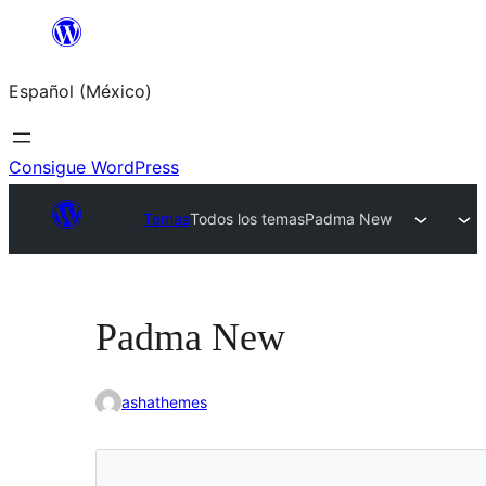
Saltar
al
Español (México)
contenido
Consigue WordPress
Temas
Todos los temas
Padma New
Padma New
ashathemes