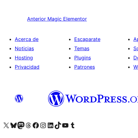
Anterior
Magic Elementor
Acerca de
Escaparate
A
Noticias
Temas
S
Hosting
Plugins
D
Privacidad
Patrones
W
Visita nuestra cuenta de X (anteriormente Twitter)
Visita nuestra cuenta de Bluesky
Visita nuestra cuenta de Mastodon
Visita nuestra cuenta de Threads
Visita nuestra página de Facebook
Visita nuestra cuenta de Instagram
Visita nuestra cuenta de LinkedIn
Visita nuestra cuenta de TikTok
Visita nuestro canal de YouTube
Visita nuestra cuenta de Tumblr