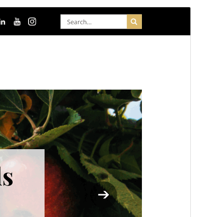
Tema comercial
Este tema es gratuito pero ofrece actualizaciones o
soporte comercial de pago.
Vista previa
Descargar
Este es un tema hijo de
Ovation Blog
.
Versión
7.5.2
Última actualización
16 julio, 2026
Instalaciones activas
100+
Versión de WordPress
5.0
Versión de PHP
5.6
Página de inicio del tema