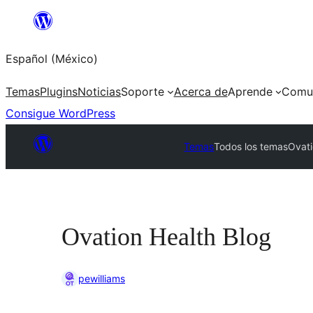
Saltar
al
Español (México)
contenido
Temas
Plugins
Noticias
Soporte
Acerca de
Aprende
Comu
Consigue WordPress
Temas
Todos los temas
Ovati
Ovation Health Blog
pewilliams