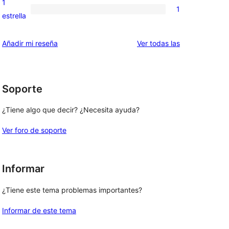
1
1
estrellas
de
1
estrella
2
valoración
estrellas
de
valoraciones
Añadir mi reseña
Ver todas las
1
estrellas
Soporte
¿Tiene algo que decir? ¿Necesita ayuda?
Ver foro de soporte
Informar
¿Tiene este tema problemas importantes?
Informar de este tema