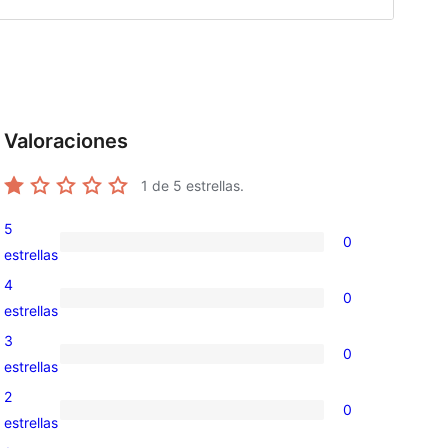
Valoraciones
1
de 5 estrellas.
5
0
0
estrellas
valoraciones
4
0
de
0
estrellas
5
valoraciones
3
0
estrellas
de
0
estrellas
4
valoraciones
2
0
estrellas
de
0
estrellas
3
valoraciones