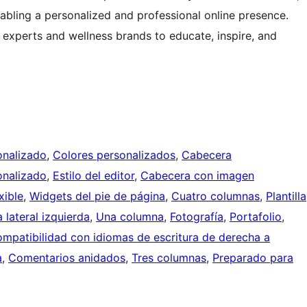
abling a personalized and professional online presence.
h experts and wellness brands to educate, inspire, and
onalizado
, 
Colores personalizados
, 
Cabecera
nalizado
, 
Estilo del editor
, 
Cabecera con imagen
xible
, 
Widgets del pie de página
, 
Cuatro columnas
, 
Plantilla
a lateral izquierda
, 
Una columna
, 
Fotografía
, 
Portafolio
, 
mpatibilidad con idiomas de escritura de derecha a
a
, 
Comentarios anidados
, 
Tres columnas
, 
Preparado para