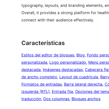
typography, layouts, and branding elements, en
Overall, it provides a strong platform for healt
connect with their audience effectively.
Características
Estilos del editor de bloques
, 
Blog
, 
Fondo pers
personalizada
, 
Logo personalizado
, 
Menú perso
destacada
, 
Imágenes destacadas
, 
Cabecera fle
de ancho completo
, 
Layout de cuadrícula
, 
Barr
Formatos de entradas
, 
Barra lateral derecha
, 
Co
izquierda (RTL)
, 
Entrada fija
, 
Opciones del tem
traducción
, 
Dos columnas
, 
Bloques anchos