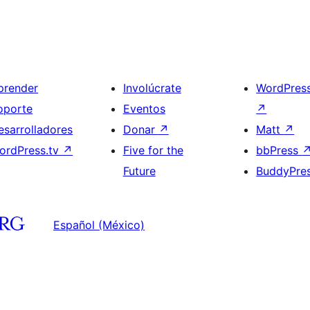
prender
Involúcrate
WordPres
oporte
Eventos
↗
esarrolladores
Donar
↗
Matt
↗
ordPress.tv
↗
Five for the
bbPress
Future
BuddyPre
Español (México)