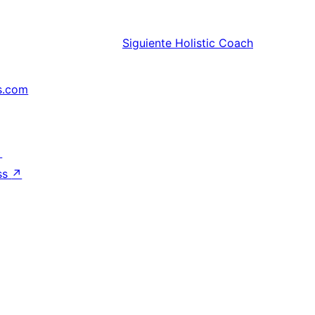
Siguiente
Holistic Coach
s.com
↗
ss
↗