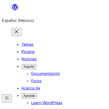
Saltar
al
Español (México)
contenido
Temas
Plugins
Noticias
Soporte
Documentación
Foros
Acerca de
Aprende
Learn WordPress