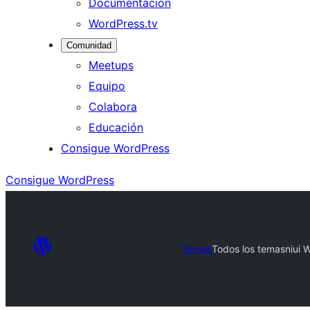
Documentación
WordPress.tv
Comunidad
Meetups
Equipo
Colabora
Educación
Consigue WordPress
Consigue WordPress
Temas
Todos los temas
niui 