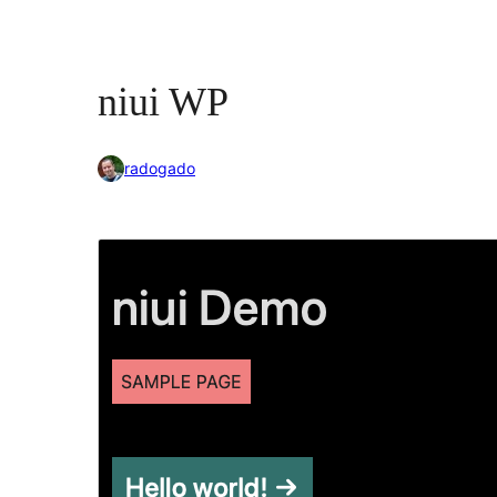
niui WP
radogado