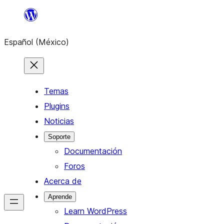
Saltar
al
Español (México)
contenido
Temas
Plugins
Noticias
Soporte
Documentación
Foros
Acerca de
Aprende
Learn WordPress