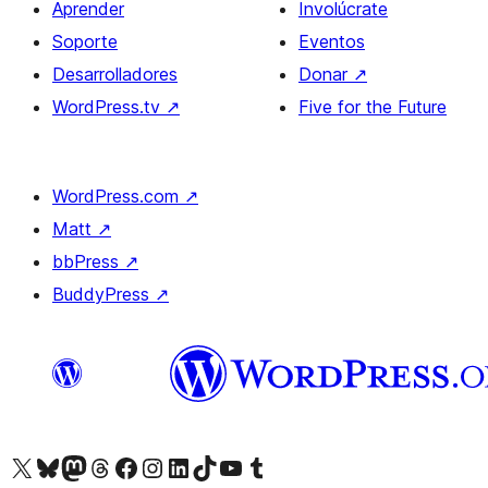
Aprender
Involúcrate
Soporte
Eventos
Desarrolladores
Donar
↗
WordPress.tv
↗
Five for the Future
WordPress.com
↗
Matt
↗
bbPress
↗
BuddyPress
↗
Visita nuestra cuenta de X (anteriormente Twitter)
Visita nuestra cuenta de Bluesky
Visita nuestra cuenta de Mastodon
Visita nuestra cuenta de Threads
Visita nuestra página de Facebook
Visita nuestra cuenta de Instagram
Visita nuestra cuenta de LinkedIn
Visita nuestra cuenta de TikTok
Visita nuestro canal de YouTube
Visita nuestra cuenta de Tumblr