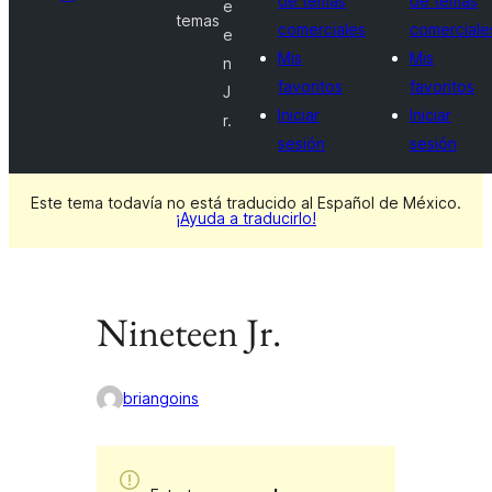
de temas
de temas
e
temas
comerciales
comerciale
e
Mis
Mis
n
favoritos
favoritos
J
Iniciar
Iniciar
r.
sesión
sesión
Este tema todavía no está traducido al Español de México.
¡Ayuda a traducirlo!
Nineteen Jr.
briangoins