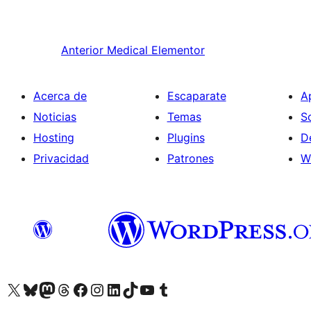
Anterior
Medical Elementor
Acerca de
Escaparate
A
Noticias
Temas
S
Hosting
Plugins
D
Privacidad
Patrones
W
Visita nuestra cuenta de X (anteriormente Twitter)
Visita nuestra cuenta de Bluesky
Visita nuestra cuenta de Mastodon
Visita nuestra cuenta de Threads
Visita nuestra página de Facebook
Visita nuestra cuenta de Instagram
Visita nuestra cuenta de LinkedIn
Visita nuestra cuenta de TikTok
Visita nuestro canal de YouTube
Visita nuestra cuenta de Tumblr