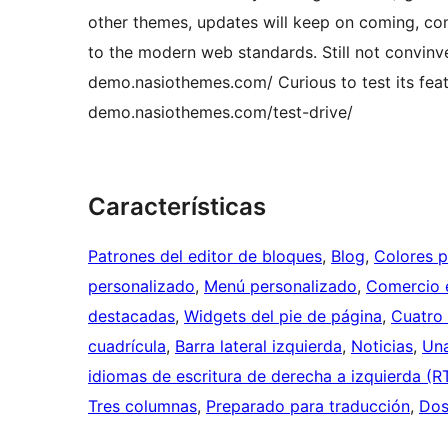
other themes, updates will keep on coming, co
to the modern web standards. Still not convin
demo.nasiothemes.com/ Curious to test its featu
demo.nasiothemes.com/test-drive/
Características
Patrones del editor de bloques
, 
Blog
, 
Colores p
personalizado
, 
Menú personalizado
, 
Comercio e
destacadas
, 
Widgets del pie de página
, 
Cuatro
cuadrícula
, 
Barra lateral izquierda
, 
Noticias
, 
Un
idiomas de escritura de derecha a izquierda (R
Tres columnas
, 
Preparado para traducción
, 
Dos