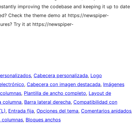
nstantly improving the codebase and keeping it up to date
ved? Check the theme demo at https://newspiper-
res? Try it at https://newspiper-
ersonalizados
, 
Cabecera personalizada
, 
Logo
lectrónico
, 
Cabecera con imagen destacada
, 
Imágenes
 columnas
, 
Plantilla de ancho completo
, 
Layout de
a columna
, 
Barra lateral derecha
, 
Compatibilidad con
TL)
, 
Entrada fija
, 
Opciones del tema
, 
Comentarios anidados
 columnas
, 
Bloques anchos