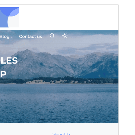
Tema comercial
Este tema es gratuito pero ofrece actualizaciones o
soporte comercial de pago.
Vista previa
Descargar
Versión
0.3.6
Última actualización
21 abril, 2026
Instalaciones activas
100+
Versión de WordPress
6.0
Versión de PHP
5.6
Página de inicio del tema