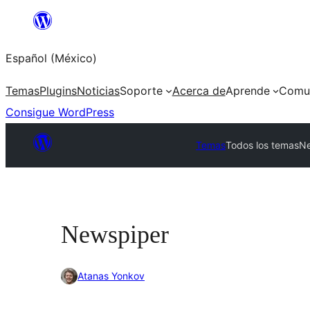
Saltar
al
Español (México)
contenido
Temas
Plugins
Noticias
Soporte
Acerca de
Aprende
Comu
Consigue WordPress
Temas
Todos los temas
Ne
Newspiper
Atanas Yonkov