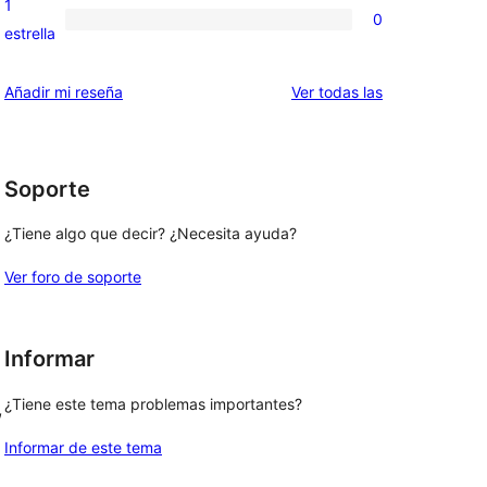
1
0
estrellas
de
0
estrella
2
valoraciones
estrellas
de
valoraciones
Añadir mi reseña
Ver todas las
1
estrellas
Soporte
¿Tiene algo que decir? ¿Necesita ayuda?
Ver foro de soporte
Informar
¿Tiene este tema problemas importantes?
, 
Informar de este tema