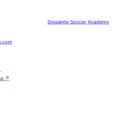
Siguiente
Soccer Academy
s.com
↗
ss
↗