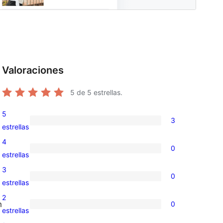
Valoraciones
5
de 5 estrellas.
5
3
3
estrellas
valoraciones
4
0
de
0
estrellas
5
valoraciones
3
0
estrellas
de
0
estrellas
4
valoraciones
2
m
0
estrellas
de
0
estrellas
3
valoraciones