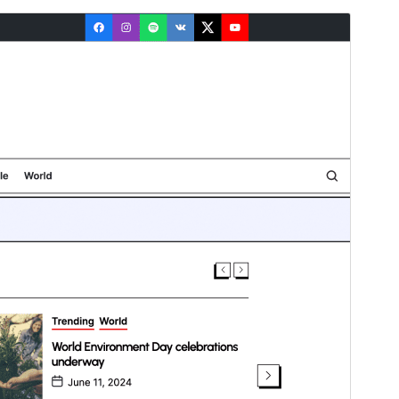
Vista previa
Descargar
Versión
1.1.9
Última actualización
17 julio, 2026
Instalaciones activas
80+
Versión de WordPress
5.9
Versión de PHP
5.6
Página de inicio del tema