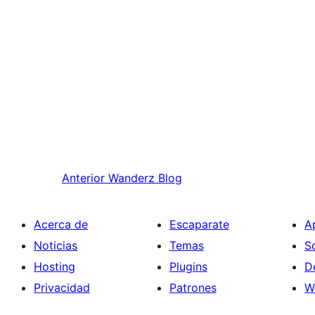
Anterior
Wanderz Blog
Acerca de
Escaparate
A
Noticias
Temas
S
Hosting
Plugins
D
Privacidad
Patrones
W