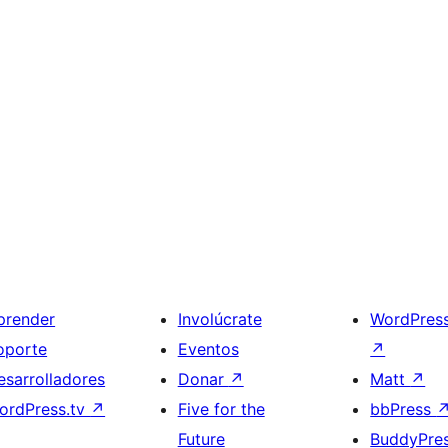
prender
Involúcrate
WordPres
oporte
Eventos
↗
esarrolladores
Donar
↗
Matt
↗
ordPress.tv
↗
Five for the
bbPress
Future
BuddyPre