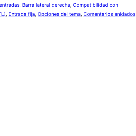
entradas
, 
Barra lateral derecha
, 
Compatibilidad con
TL)
, 
Entrada fija
, 
Opciones del tema
, 
Comentarios anidados