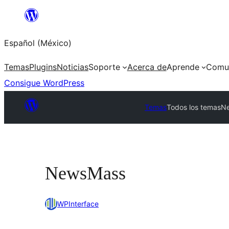
Saltar
al
Español (México)
contenido
Temas
Plugins
Noticias
Soporte
Acerca de
Aprende
Comu
Consigue WordPress
Temas
Todos los temas
N
NewsMass
WPInterface