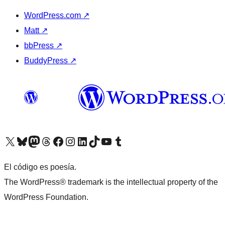
WordPress.com
↗
Matt
↗
bbPress
↗
BuddyPress
↗
Visita nuestra cuenta de X (anteriormente Twitter)
Visita nuestra cuenta de Bluesky
Visita nuestra cuenta de Mastodon
Visita nuestra cuenta de Threads
Visita nuestra página de Facebook
Visita nuestra cuenta de Instagram
Visita nuestra cuenta de LinkedIn
Visita nuestra cuenta de TikTok
Visita nuestro canal de YouTube
Visita nuestra cuenta de Tumblr
El código es poesía.
The WordPress® trademark is the intellectual property of the
WordPress Foundation.