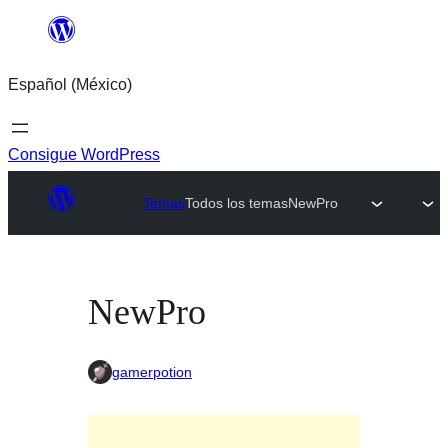
Saltar
al
Español (México)
contenido
Consigue WordPress
Temas
Todos los temas
NewPro
NewPro
gamerpotion