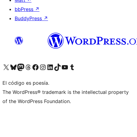
Matt
↗
bbPress
↗
BuddyPress
↗
Visita nuestra cuenta de X (anteriormente Twitter)
Visita nuestra cuenta de Bluesky
Visita nuestra cuenta de Mastodon
Visita nuestra cuenta de Threads
Visita nuestra página de Facebook
Visita nuestra cuenta de Instagram
Visita nuestra cuenta de LinkedIn
Visita nuestra cuenta de TikTok
Visita nuestro canal de YouTube
Visita nuestra cuenta de Tumblr
El código es poesía.
The WordPress® trademark is the intellectual property
of the WordPress Foundation.