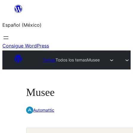
Saltar
al
Español (México)
contenido
Consigue WordPress
Temas
Todos los temas
Musee
Musee
Automattic