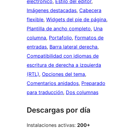
electrónico
, 
Estilo del editor
, 
Imágenes destacadas
, 
Cabecera
flexible
, 
Widgets del pie de página
, 
Plantilla de ancho completo
, 
Una
columna
, 
Portafolio
, 
Formatos de
entradas
, 
Barra lateral derecha
, 
Compatibilidad con idiomas de
escritura de derecha a izquierda
(RTL)
, 
Opciones del tema
, 
Comentarios anidados
, 
Preparado
para traducción
, 
Dos columnas
Descargas por día
Instalaciones activas:
200+