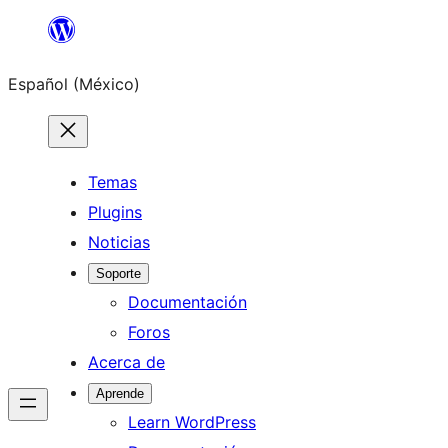
Saltar
al
Español (México)
contenido
Temas
Plugins
Noticias
Soporte
Documentación
Foros
Acerca de
Aprende
Learn WordPress