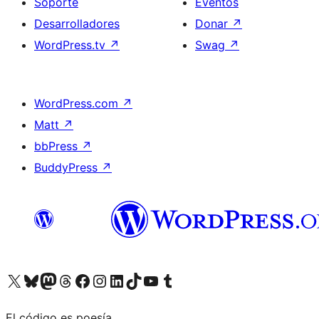
Soporte
Eventos
Desarrolladores
Donar
↗
WordPress.tv
↗
Swag
↗
WordPress.com
↗
Matt
↗
bbPress
↗
BuddyPress
↗
Visita nuestra cuenta de X (anteriormente Twitter)
Visita nuestra cuenta de Bluesky
Visita nuestra cuenta de Mastodon
Visita nuestra cuenta de Threads
Visita nuestra página de Facebook
Visita nuestra cuenta de Instagram
Visita nuestra cuenta de LinkedIn
Visita nuestra cuenta de TikTok
Visita nuestro canal de YouTube
Visita nuestra cuenta de Tumblr
El código es poesía.