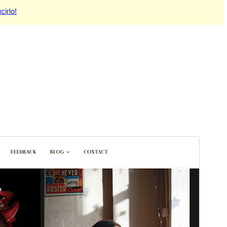
cirlo!
Vista previa
Descargar
Versión
1.0.2
Última actualización
22 abril, 2026
Instalaciones activas
60+
Versión de PHP
5.6
Página de inicio del tema