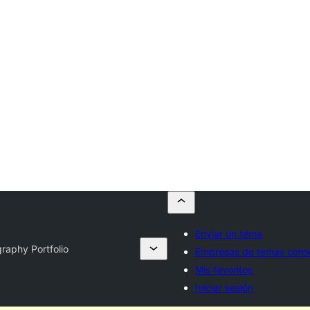
Enviar un tema
raphy Portfolio
Empresas de temas come
Mis favoritos
Iniciar sesión