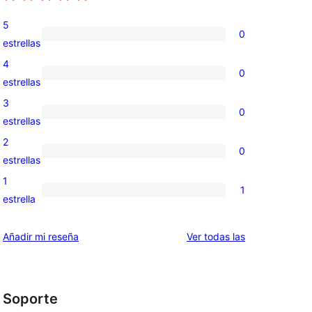
5
0
0
estrellas
valoraciones
4
0
de
0
estrellas
5
valoraciones
3
0
estrellas
de
0
estrellas
4
valoraciones
2
0
estrellas
de
0
estrellas
3
valoraciones
1
1
estrellas
de
1
estrella
2
valoración
estrellas
de
valoraciones
Añadir mi reseña
Ver todas las
1
estrellas
Soporte