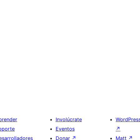
prender
Involúcrate
WordPres
oporte
Eventos
↗
esarrolladores
Donar
↗
Matt
↗