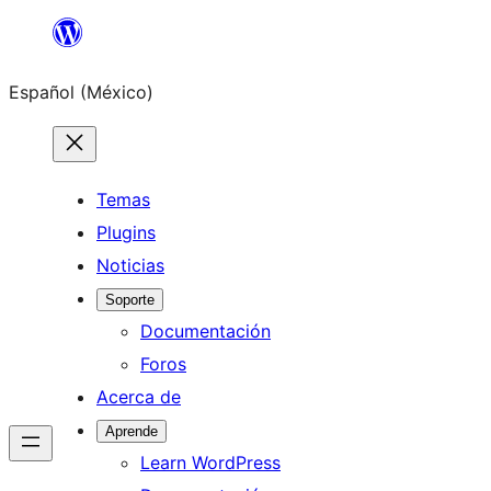
Saltar
al
Español (México)
contenido
Temas
Plugins
Noticias
Soporte
Documentación
Foros
Acerca de
Aprende
Learn WordPress