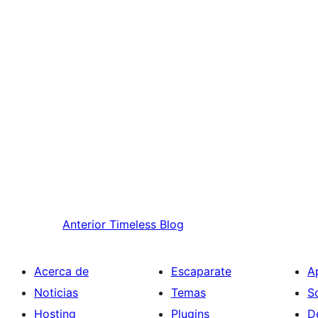
Anterior
Timeless Blog
Acerca de
Escaparate
A
Noticias
Temas
S
Hosting
Plugins
D