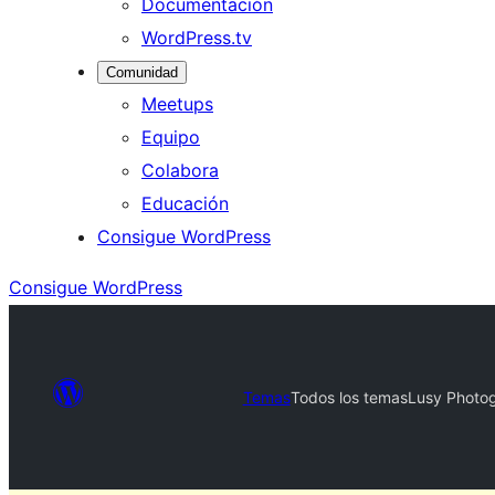
Documentación
WordPress.tv
Comunidad
Meetups
Equipo
Colabora
Educación
Consigue WordPress
Consigue WordPress
Temas
Todos los temas
Lusy Photog