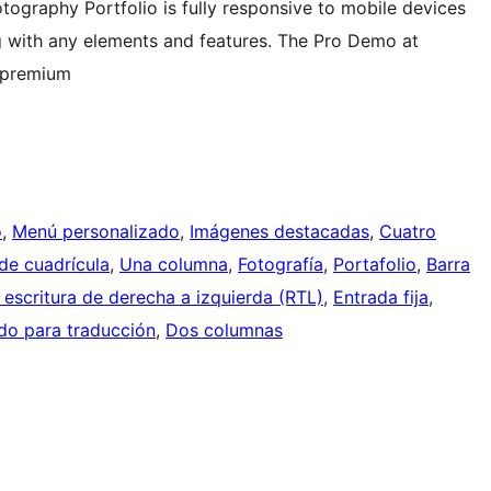
otography Portfolio is fully responsive to mobile devices
g with any elements and features. The Pro Demo at
-premium
o
, 
Menú personalizado
, 
Imágenes destacadas
, 
Cuatro
de cuadrícula
, 
Una columna
, 
Fotografía
, 
Portafolio
, 
Barra
escritura de derecha a izquierda (RTL)
, 
Entrada fija
, 
do para traducción
, 
Dos columnas