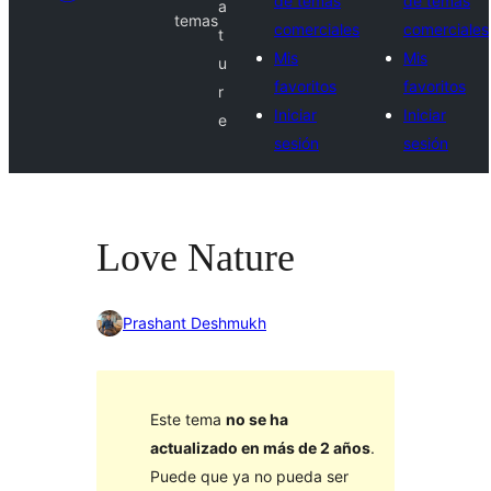
de temas
de temas
a
temas
comerciales
comerciales
t
Mis
Mis
u
favoritos
favoritos
r
Iniciar
Iniciar
e
sesión
sesión
Love Nature
Prashant Deshmukh
Este tema
no se ha
actualizado en más de 2 años
.
Puede que ya no pueda ser