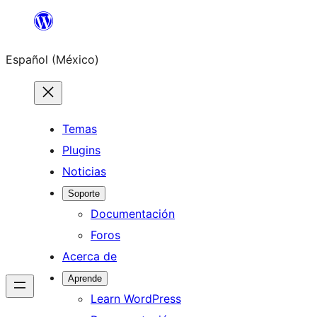
Saltar
al
Español (México)
contenido
Temas
Plugins
Noticias
Soporte
Documentación
Foros
Acerca de
Aprende
Learn WordPress