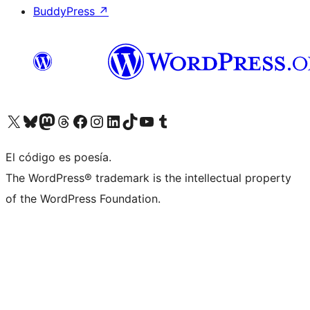
BuddyPress
↗
Visita nuestra cuenta de X (anteriormente Twitter)
Visita nuestra cuenta de Bluesky
Visita nuestra cuenta de Mastodon
Visita nuestra cuenta de Threads
Visita nuestra página de Facebook
Visita nuestra cuenta de Instagram
Visita nuestra cuenta de LinkedIn
Visita nuestra cuenta de TikTok
Visita nuestro canal de YouTube
Visita nuestra cuenta de Tumblr
El código es poesía.
The WordPress® trademark is the intellectual property
of the WordPress Foundation.