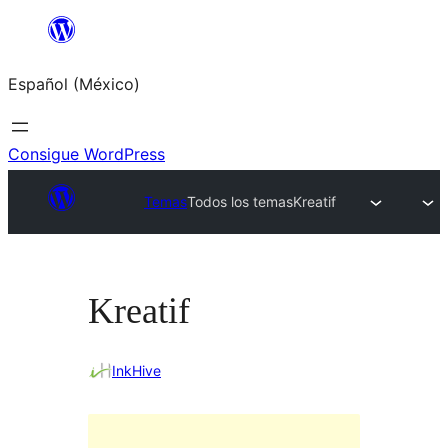
Saltar
al
Español (México)
contenido
Consigue WordPress
Temas
Todos los temas
Kreatif
Kreatif
InkHive