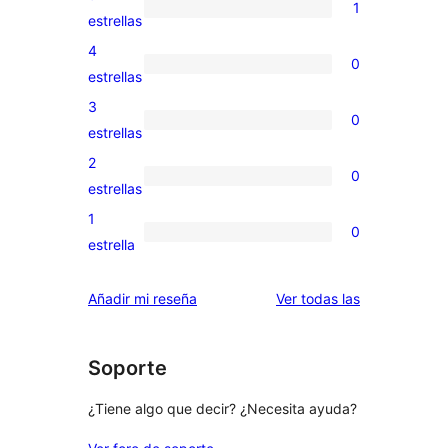
1
1
estrellas
valoración
4
0
de
0
estrellas
5
valoraciones
3
0
estrellas
de
0
estrellas
4
valoraciones
2
0
estrellas
de
0
estrellas
3
valoraciones
1
0
estrellas
de
0
estrella
2
valoraciones
estrellas
de
valoraciones
Añadir mi reseña
Ver todas las
1
estrellas
Soporte
¿Tiene algo que decir? ¿Necesita ayuda?