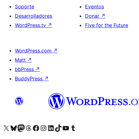
Soporte
Eventos
Desarrolladores
Donar
↗
WordPress.tv
↗
Five for the Future
WordPress.com
↗
Matt
↗
bbPress
↗
BuddyPress
↗
Visita nuestra cuenta de X (anteriormente Twitter)
Visita nuestra cuenta de Bluesky
Visita nuestra cuenta de Mastodon
Visita nuestra cuenta de Threads
Visita nuestra página de Facebook
Visita nuestra cuenta de Instagram
Visita nuestra cuenta de LinkedIn
Visita nuestra cuenta de TikTok
Visita nuestro canal de YouTube
Visita nuestra cuenta de Tumblr