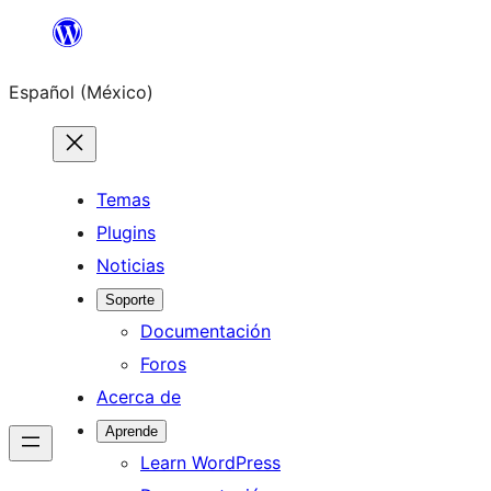
Saltar
al
Español (México)
contenido
Temas
Plugins
Noticias
Soporte
Documentación
Foros
Acerca de
Aprende
Learn WordPress