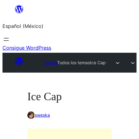
Saltar
al
Español (México)
contenido
Consigue WordPress
Temas
Todos los temas
Ice Cap
Ice Cap
sweska