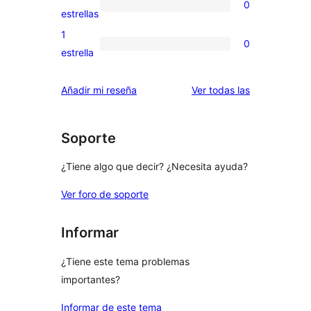
0
estrellas
de
0
estrellas
3
valoraciones
1
0
estrellas
de
0
estrella
2
valoraciones
estrellas
de
valoraciones
Añadir mi reseña
Ver todas las
1
estrellas
Soporte
¿Tiene algo que decir? ¿Necesita ayuda?
Ver foro de soporte
Informar
¿Tiene este tema problemas
importantes?
Informar de este tema