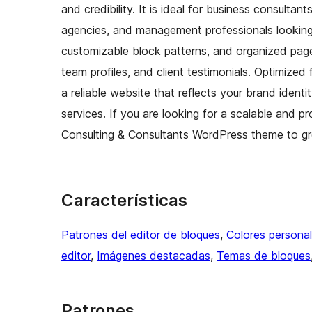
and credibility. It is ideal for business consultan
agencies, and management professionals looking t
customizable block patterns, and organized page s
team profiles, and client testimonials. Optimize
a reliable website that reflects your brand ident
services. If you are looking for a scalable and p
Consulting & Consultants WordPress theme to gro
Características
Patrones del editor de bloques
, 
Colores persona
editor
, 
Imágenes destacadas
, 
Temas de bloques
Patrones