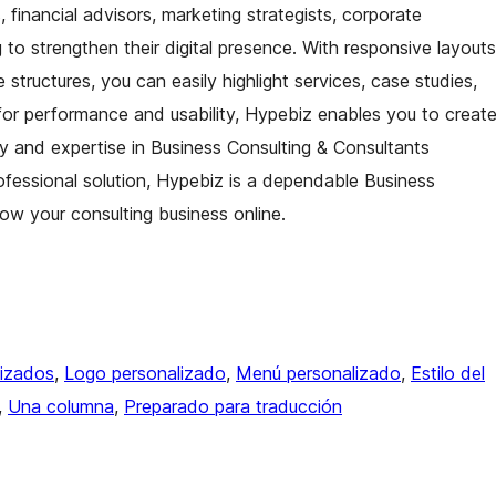
ts, financial advisors, marketing strategists, corporate
o strengthen their digital presence. With responsive layouts
tructures, you can easily highlight services, case studies,
d for performance and usability, Hypebiz enables you to creat
ity and expertise in Business Consulting & Consultants
rofessional solution, Hypebiz is a dependable Business
w your consulting business online.
lizados
, 
Logo personalizado
, 
Menú personalizado
, 
Estilo del
, 
Una columna
, 
Preparado para traducción