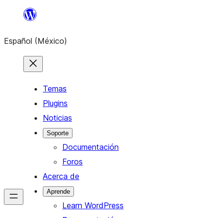
Saltar
al
Español (México)
contenido
Temas
Plugins
Noticias
Soporte
Documentación
Foros
Acerca de
Aprende
Learn WordPress