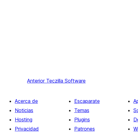
Anterior
Teczilla Software
Acerca de
Escaparate
A
Noticias
Temas
S
Hosting
Plugins
D
Privacidad
Patrones
W