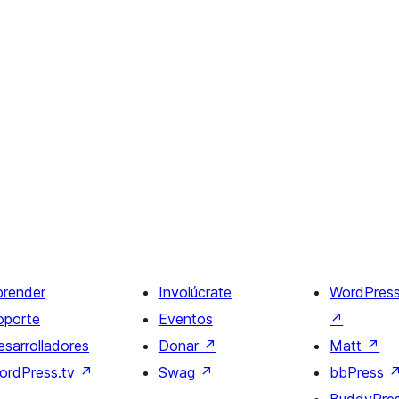
prender
Involúcrate
WordPres
oporte
Eventos
↗
esarrolladores
Donar
↗
Matt
↗
ordPress.tv
↗
Swag
↗
bbPress