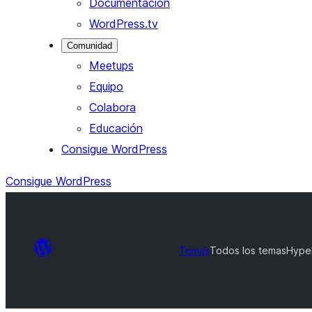
Documentación
WordPress.tv
Comunidad
Meetups
Equipo
Colabora
Educación
Consigue WordPress
Consigue WordPress
Temas
Todos los temas
Hype