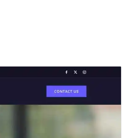
Tema comercial
Este tema es gratuito pero ofrece actualizaciones o
soporte comercial de pago.
Ver soporte
Vista previa
Descargar
Versión
1.2.0
Última actualización
25 mayo, 2026
Instalaciones activas
200+
Versión de WordPress
6.5