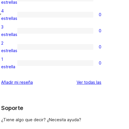
2
estrellas
valoraciones
4
,
0
de
0
estrellas
5
valoraciones
3
e
0
estrellas
de
0
estrellas
4
valoraciones
2
0
estrellas
de
0
estrellas
3
valoraciones
1
0
estrellas
de
0
estrella
2
valoraciones
estrellas
de
valoraciones
Añadir mi reseña
Ver todas las
1
estrellas
Soporte
¿Tiene algo que decir? ¿Necesita ayuda?