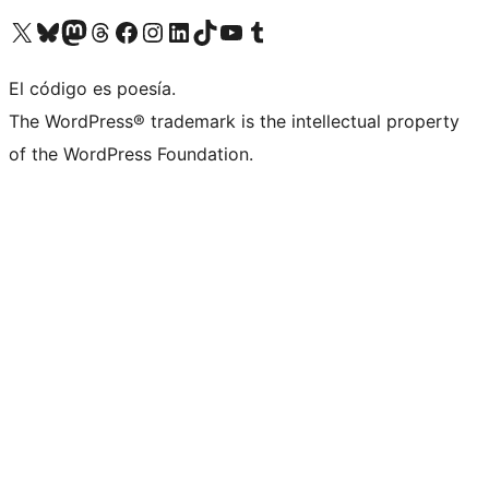
Visita nuestra cuenta de X (anteriormente Twitter)
Visita nuestra cuenta de Bluesky
Visita nuestra cuenta de Mastodon
Visita nuestra cuenta de Threads
Visita nuestra página de Facebook
Visita nuestra cuenta de Instagram
Visita nuestra cuenta de LinkedIn
Visita nuestra cuenta de TikTok
Visita nuestro canal de YouTube
Visita nuestra cuenta de Tumblr
El código es poesía.
The WordPress® trademark is the intellectual property
of the WordPress Foundation.