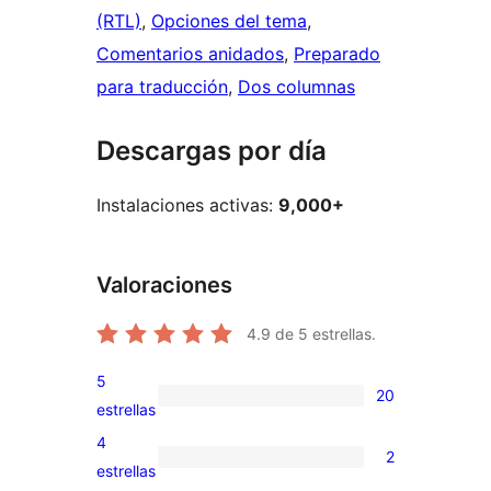
(RTL)
, 
Opciones del tema
, 
Comentarios anidados
, 
Preparado
para traducción
, 
Dos columnas
Descargas por día
Instalaciones activas:
9,000+
Valoraciones
4.9
de 5 estrellas.
5
20
20
estrellas
valoraciones
4
2
de
2
estrellas