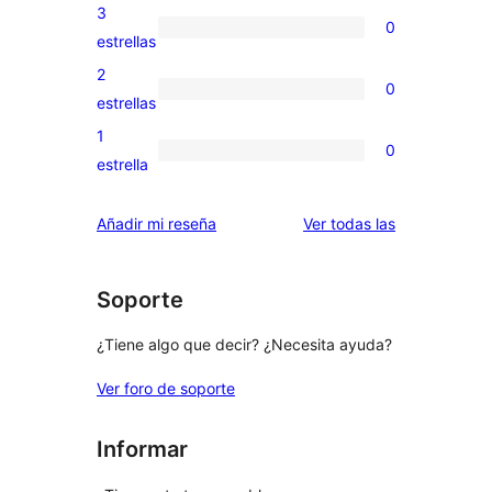
5
valoraciones
3
0
estrellas
de
0
estrellas
4
valoraciones
2
0
estrellas
de
0
estrellas
3
valoraciones
1
0
estrellas
de
0
estrella
2
valoraciones
estrellas
de
valoraciones
Añadir mi reseña
Ver todas las
1
estrellas
Soporte
¿Tiene algo que decir? ¿Necesita ayuda?
Ver foro de soporte
Informar