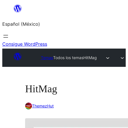
Saltar
al
Español (México)
contenido
Consigue WordPress
Temas
Todos los temas
HitMag
HitMag
ThemezHut