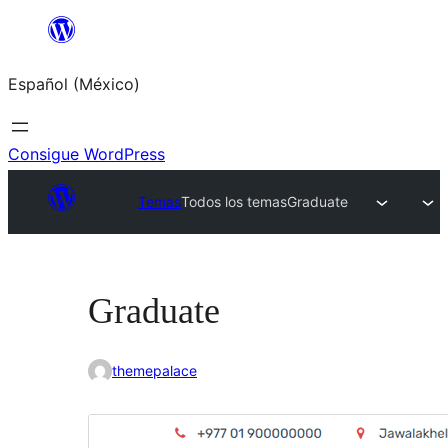
Saltar
al
Español (México)
contenido
Consigue WordPress
Temas
Todos los temas
Graduate
Graduate
themepalace