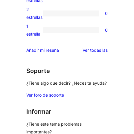
estrellas
4
valoraciones
2
0
estrellas
de
0
estrellas
3
valoraciones
1
0
estrellas
de
0
estrella
2
valoraciones
estrellas
de
valoraciones
Añadir mi reseña
Ver todas las
1
estrellas
Soporte
¿Tiene algo que decir? ¿Necesita ayuda?
Ver foro de soporte
Informar
¿Tiene este tema problemas
importantes?