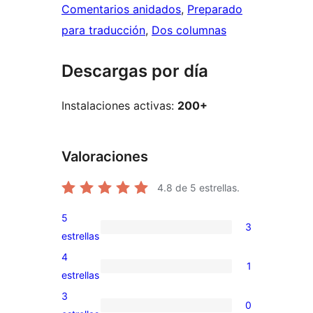
Comentarios anidados
, 
Preparado
para traducción
, 
Dos columnas
Descargas por día
Instalaciones activas:
200+
Valoraciones
4.8
de 5 estrellas.
5
3
3
estrellas
valoraciones
4
1
de
1
estrellas
5
valoración
3
0
estrellas
de
0