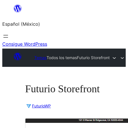
Saltar
al
Español (México)
contenido
Consigue WordPress
Temas
Todos los temas
Futurio Storefront
Futurio Storefront
FuturioWP