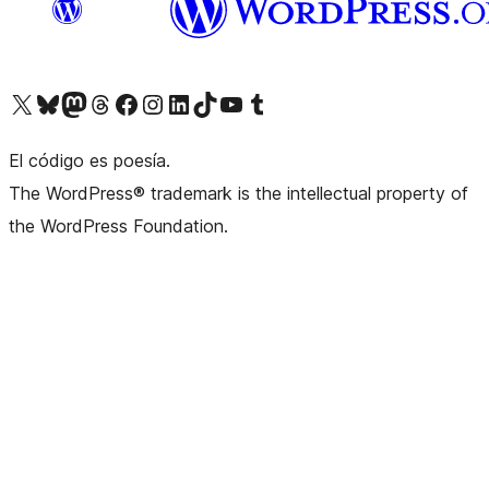
Visita nuestra cuenta de X (anteriormente Twitter)
Visita nuestra cuenta de Bluesky
Visita nuestra cuenta de Mastodon
Visita nuestra cuenta de Threads
Visita nuestra página de Facebook
Visita nuestra cuenta de Instagram
Visita nuestra cuenta de LinkedIn
Visita nuestra cuenta de TikTok
Visita nuestro canal de YouTube
Visita nuestra cuenta de Tumblr
El código es poesía.
The WordPress® trademark is the intellectual property of
the WordPress Foundation.