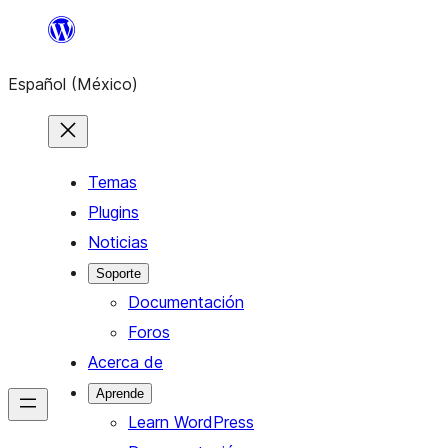
Saltar
al
Español (México)
contenido
Temas
Plugins
Noticias
Soporte
Documentación
Foros
Acerca de
Aprende
Learn WordPress