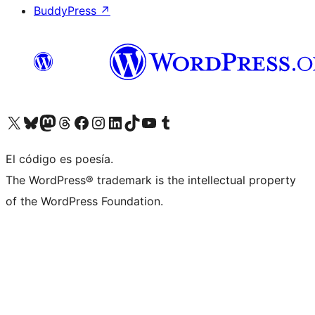
BuddyPress
↗
Visita nuestra cuenta de X (anteriormente Twitter)
Visita nuestra cuenta de Bluesky
Visita nuestra cuenta de Mastodon
Visita nuestra cuenta de Threads
Visita nuestra página de Facebook
Visita nuestra cuenta de Instagram
Visita nuestra cuenta de LinkedIn
Visita nuestra cuenta de TikTok
Visita nuestro canal de YouTube
Visita nuestra cuenta de Tumblr
El código es poesía.
The WordPress® trademark is the intellectual property
of the WordPress Foundation.