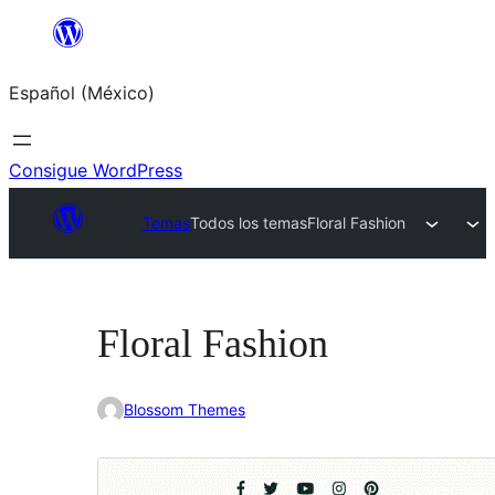
Saltar
al
Español (México)
contenido
Consigue WordPress
Temas
Todos los temas
Floral Fashion
Floral Fashion
Blossom Themes