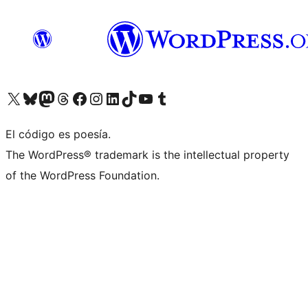
Visita nuestra cuenta de X (anteriormente Twitter)
Visita nuestra cuenta de Bluesky
Visita nuestra cuenta de Mastodon
Visita nuestra cuenta de Threads
Visita nuestra página de Facebook
Visita nuestra cuenta de Instagram
Visita nuestra cuenta de LinkedIn
Visita nuestra cuenta de TikTok
Visita nuestro canal de YouTube
Visita nuestra cuenta de Tumblr
El código es poesía.
The WordPress® trademark is the intellectual property
of the WordPress Foundation.