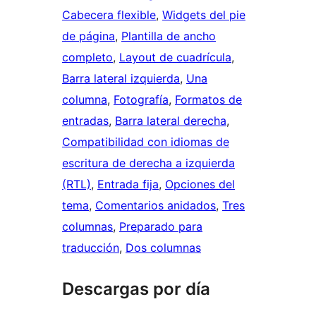
Cabecera flexible
, 
Widgets del pie
de página
, 
Plantilla de ancho
completo
, 
Layout de cuadrícula
, 
Barra lateral izquierda
, 
Una
columna
, 
Fotografía
, 
Formatos de
entradas
, 
Barra lateral derecha
, 
Compatibilidad con idiomas de
escritura de derecha a izquierda
(RTL)
, 
Entrada fija
, 
Opciones del
tema
, 
Comentarios anidados
, 
Tres
columnas
, 
Preparado para
traducción
, 
Dos columnas
Descargas por día