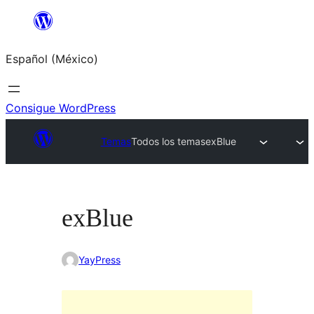
Saltar
al
Español (México)
contenido
Consigue WordPress
Temas
Todos los temas
exBlue
exBlue
YayPress