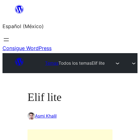
Saltar
al
Español (México)
contenido
Consigue WordPress
Temas
Todos los temas
Elif lite
Elif lite
Asmi Khalil