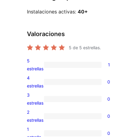
Instalaciones activas:
40+
Valoraciones
5
de 5 estrellas.
5
1
1
estrellas
valoración
4
0
de
0
estrellas
5
valoraciones
3
0
estrellas
de
0
estrellas
4
valoraciones
2
0
estrellas
de
0
estrellas
3
valoraciones
1
0
estrellas
de
0