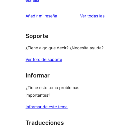
estrella
2
valoraciones
estrellas
de
valoraciones
Añadir mi reseña
Ver todas las
1
estrellas
Soporte
¿Tiene algo que decir? ¿Necesita ayuda?
Ver foro de soporte
Informar
¿Tiene este tema problemas
importantes?
Informar de este tema
Traducciones