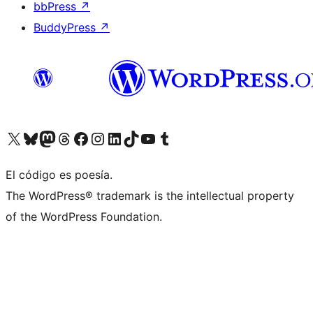
bbPress
↗
BuddyPress
↗
Visita nuestra cuenta de X (anteriormente Twitter)
Visita nuestra cuenta de Bluesky
Visita nuestra cuenta de Mastodon
Visita nuestra cuenta de Threads
Visita nuestra página de Facebook
Visita nuestra cuenta de Instagram
Visita nuestra cuenta de LinkedIn
Visita nuestra cuenta de TikTok
Visita nuestro canal de YouTube
Visita nuestra cuenta de Tumblr
El código es poesía.
The WordPress® trademark is the intellectual property
of the WordPress Foundation.