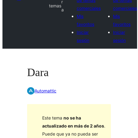
de temas
de temas
r
temas
comerciales
comerciales
a
Mis
Mis
favoritos
favoritos
Iniciar
Iniciar
sesión
sesión
Dara
Automattic
Este tema
no se ha
actualizado en más de 2 años
.
Puede que ya no pueda ser