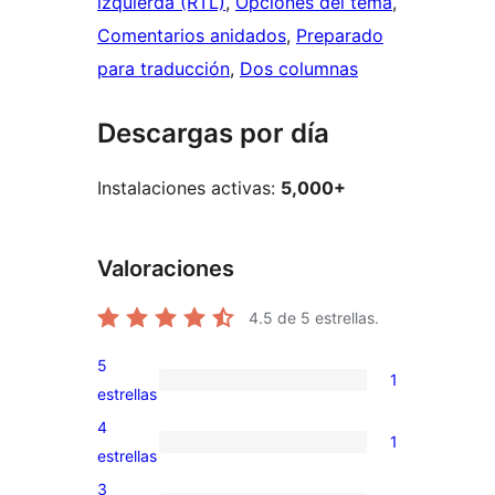
izquierda (RTL)
, 
Opciones del tema
, 
Comentarios anidados
, 
Preparado
para traducción
, 
Dos columnas
Descargas por día
Instalaciones activas:
5,000+
Valoraciones
4.5
de 5 estrellas.
5
1
1
estrellas
valoración
4
1
de
1
estrellas
5
valoración
3