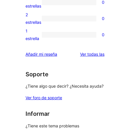
0
estrellas
de
0
estrellas
4
valoraciones
2
0
estrellas
de
0
estrellas
3
valoraciones
1
0
estrellas
de
0
estrella
2
valoraciones
estrellas
de
valoraciones
Añadir mi reseña
Ver todas las
1
estrellas
Soporte
¿Tiene algo que decir? ¿Necesita ayuda?
Ver foro de soporte
Informar
¿Tiene este tema problemas