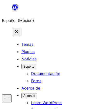
Saltar
al
Español (México)
contenido
Temas
Plugins
Noticias
Soporte
Documentación
Foros
Acerca de
Aprende
Learn WordPress