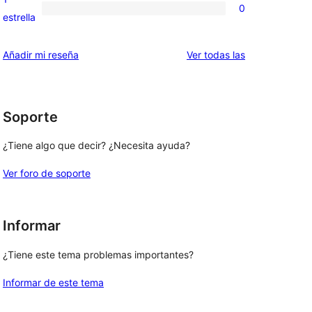
0
estrellas
de
0
estrella
2
valoraciones
estrellas
de
valoraciones
Añadir mi reseña
Ver todas las
1
estrellas
Soporte
¿Tiene algo que decir? ¿Necesita ayuda?
Ver foro de soporte
Informar
¿Tiene este tema problemas importantes?
Informar de este tema