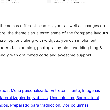
heme has different header layout as well as changes on
ore, the theme also altered some of the frontpage layout’s
omizer options along with widgets, you can implement
 modern fashion blog, photography blog, wedding blog &
endly with optimized code and awesome support.
izada
, 
Menú personalizado
, 
Entretenimiento
, 
Imágenes
lateral izquierda
, 
Noticias
, 
Una columna
, 
Barra lateral
ados
, 
Preparado para traducción
, 
Dos columnas