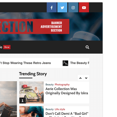
Vista previa
Descargar
Este es un tema hijo de
CoverNews
.
Versión
2.1.0
Última actualización
19 febrero, 2026
Instalaciones activas
400+
Versión de PHP
5.0
Página de inicio del tema