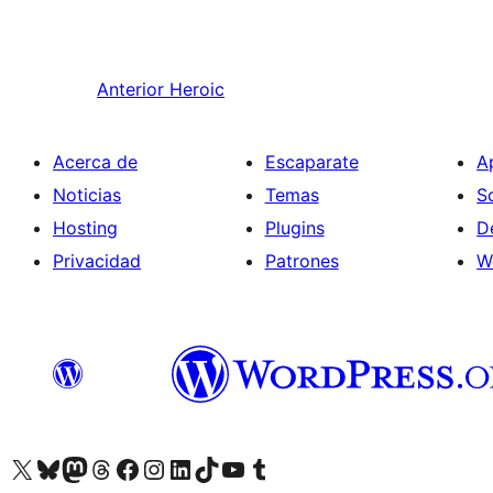
Anterior
Heroic
Acerca de
Escaparate
A
Noticias
Temas
S
Hosting
Plugins
D
Privacidad
Patrones
W
Visita nuestra cuenta de X (anteriormente Twitter)
Visita nuestra cuenta de Bluesky
Visita nuestra cuenta de Mastodon
Visita nuestra cuenta de Threads
Visita nuestra página de Facebook
Visita nuestra cuenta de Instagram
Visita nuestra cuenta de LinkedIn
Visita nuestra cuenta de TikTok
Visita nuestro canal de YouTube
Visita nuestra cuenta de Tumblr