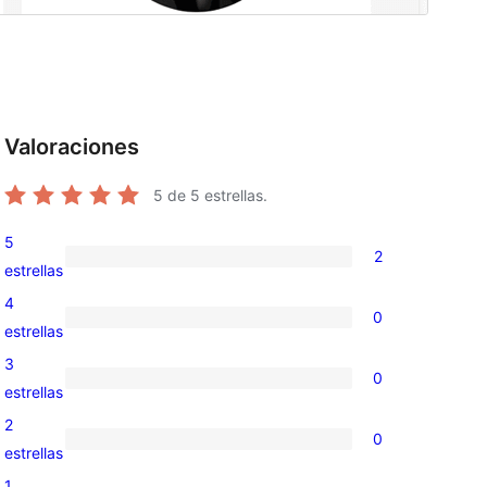
Valoraciones
5
de 5 estrellas.
5
2
2
estrellas
valoraciones
4
0
de
0
estrellas
5
valoraciones
3
0
estrellas
de
0
estrellas
4
valoraciones
2
0
estrellas
de
0
estrellas
3
valoraciones
1