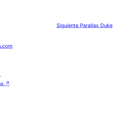
Siguiente
Parallax Duke
s.com
↗
ss
↗