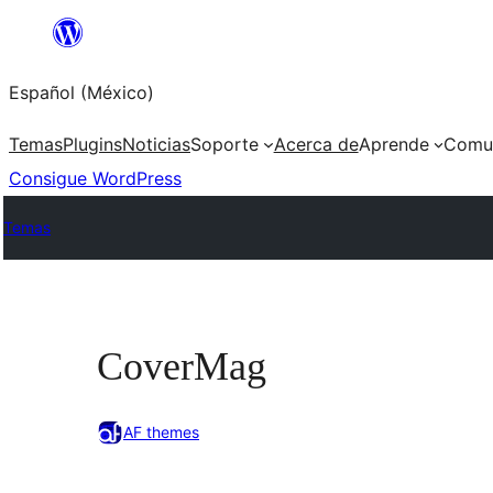
Saltar
al
Español (México)
contenido
Temas
Plugins
Noticias
Soporte
Acerca de
Aprende
Comu
Consigue WordPress
Temas
CoverMag
AF themes