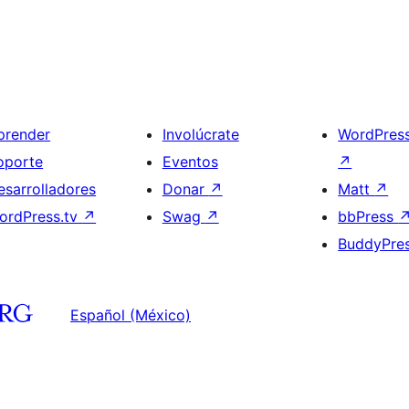
prender
Involúcrate
WordPres
oporte
Eventos
↗
esarrolladores
Donar
↗
Matt
↗
ordPress.tv
↗
Swag
↗
bbPress
BuddyPre
Español (México)