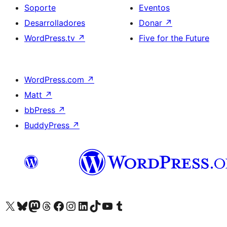
Soporte
Eventos
Desarrolladores
Donar
↗
WordPress.tv
↗
Five for the Future
WordPress.com
↗
Matt
↗
bbPress
↗
BuddyPress
↗
Visita nuestra cuenta de X (anteriormente Twitter)
Visita nuestra cuenta de Bluesky
Visita nuestra cuenta de Mastodon
Visita nuestra cuenta de Threads
Visita nuestra página de Facebook
Visita nuestra cuenta de Instagram
Visita nuestra cuenta de LinkedIn
Visita nuestra cuenta de TikTok
Visita nuestro canal de YouTube
Visita nuestra cuenta de Tumblr