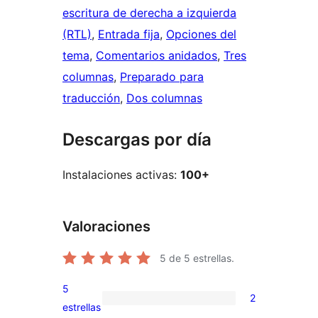
escritura de derecha a izquierda
(RTL)
, 
Entrada fija
, 
Opciones del
tema
, 
Comentarios anidados
, 
Tres
columnas
, 
Preparado para
traducción
, 
Dos columnas
Descargas por día
Instalaciones activas:
100+
Valoraciones
5
de 5 estrellas.
5
2
2
estrellas