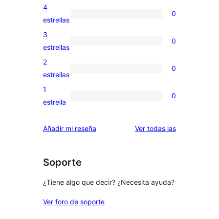
valoraciones
4
0
de
0
estrellas
5
valoraciones
3
0
estrellas
de
0
estrellas
4
valoraciones
2
0
estrellas
de
0
estrellas
3
valoraciones
1
0
estrellas
de
0
estrella
2
valoraciones
estrellas
de
valoraciones
Añadir mi reseña
Ver todas las
1
estrellas
Soporte
¿Tiene algo que decir? ¿Necesita ayuda?
Ver foro de soporte