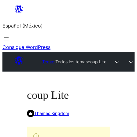
Saltar
al
Español (México)
contenido
Consigue WordPress
Temas
Todos los temas
coup Lite
coup Lite
Themes Kingdom