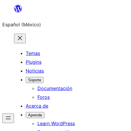
Saltar
al
Español (México)
contenido
Temas
Plugins
Noticias
Soporte
Documentación
Foros
Acerca de
Aprende
Learn WordPress