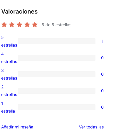
Valoraciones
5
de 5 estrellas.
5
1
1
estrellas
valoración
4
0
de
0
estrellas
5
valoraciones
3
0
estrellas
de
0
estrellas
4
valoraciones
2
0
estrellas
de
0
estrellas
3
valoraciones
1
0
estrellas
de
0
estrella
2
valoraciones
estrellas
de
valoraciones
Añadir mi reseña
Ver todas las