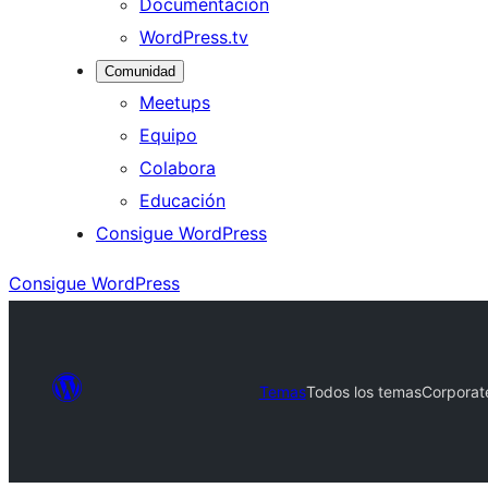
Documentación
WordPress.tv
Comunidad
Meetups
Equipo
Colabora
Educación
Consigue WordPress
Consigue WordPress
Temas
Todos los temas
Corporate