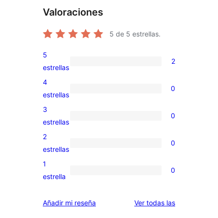
Valoraciones
5
de 5 estrellas.
5
2
2
estrellas
valoraciones
4
0
de
0
estrellas
5
valoraciones
3
0
estrellas
de
0
estrellas
4
valoraciones
2
0
estrellas
de
0
estrellas
3
valoraciones
1
0
estrellas
de
0
estrella
2
valoraciones
estrellas
de
valoraciones
Añadir mi reseña
Ver todas las
1