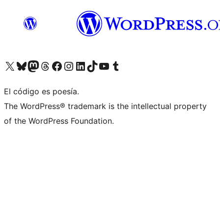
Visita nuestra cuenta de X (anteriormente Twitter)
Visita nuestra cuenta de Bluesky
Visita nuestra cuenta de Mastodon
Visita nuestra cuenta de Threads
Visita nuestra página de Facebook
Visita nuestra cuenta de Instagram
Visita nuestra cuenta de LinkedIn
Visita nuestra cuenta de TikTok
Visita nuestro canal de YouTube
Visita nuestra cuenta de Tumblr
El código es poesía.
The WordPress® trademark is the intellectual property
of the WordPress Foundation.