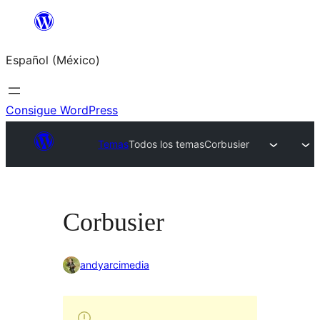
Saltar
al
Español (México)
contenido
Consigue WordPress
Temas
Todos los temas
Corbusier
Corbusier
andyarcimedia