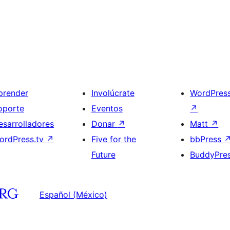
prender
Involúcrate
WordPres
oporte
Eventos
↗
esarrolladores
Donar
↗
Matt
↗
ordPress.tv
↗
Five for the
bbPress
Future
BuddyPre
Español (México)