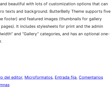
and beautiful with lots of customization options that can
tro texts and background. ButterBelly Theme supports five
the footer) and featured images (thumbnails for gallery
ages). It includes stylesheets for print and the admin
ullwidth” and “Gallery” categories, and has an optional one-
.
lo del editor
, 
Microformatos
, 
Entrada fija
, 
Comentarios
umnas