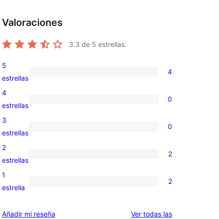
Valoraciones
3.3
de 5 estrellas.
5
4
4
estrellas
valoraciones
4
0
de
0
estrellas
5
valoraciones
3
0
estrellas
de
0
estrellas
4
valoraciones
2
2
estrellas
de
2
estrellas
3
valoraciones
1
2
estrellas
de
2
estrella
2
valoraciones
estrellas
de
valoraciones
Añadir mi reseña
Ver todas las