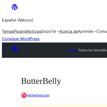
Saltar
al
Español (México)
contenido
Temas
Plugins
Noticias
Soporte
Acerca de
Aprende
Comu
Consigue WordPress
Temas
Todos los temas
Bu
ButterBelly
inkthemescom