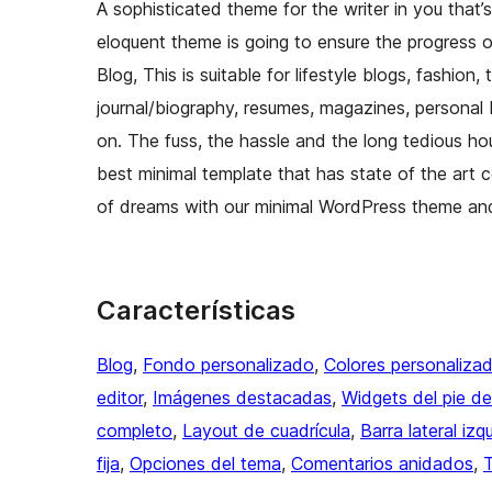
A sophisticated theme for the writer in you that’s
eloquent theme is going to ensure the progress o
Blog, This is suitable for lifestyle blogs, fashion,
journal/biography, resumes, magazines, personal 
on. The fuss, the hassle and the long tedious ho
best minimal template that has state of the art 
of dreams with our minimal WordPress theme and
Características
Blog
, 
Fondo personalizado
, 
Colores personaliza
editor
, 
Imágenes destacadas
, 
Widgets del pie de
completo
, 
Layout de cuadrícula
, 
Barra lateral izq
fija
, 
Opciones del tema
, 
Comentarios anidados
, 