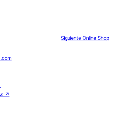
Siguiente
Online Shop
s.com
↗
ss
↗