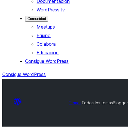
Documentación
WordPress.tv
Comunidad
Meetups
Equipo
Colabora
Educación
Consigue WordPress
Consigue WordPress
Temas
Todos los temas
Blogger