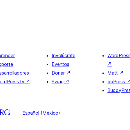
prender
Involúcrate
WordPres
oporte
Eventos
↗
esarrolladores
Donar
↗
Matt
↗
ordPress.tv
↗
Swag
↗
bbPress
BuddyPre
Español (México)