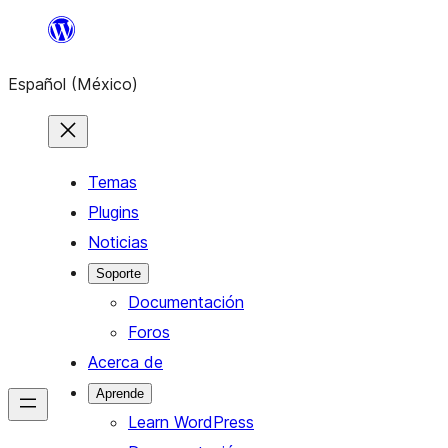
Saltar
al
Español (México)
contenido
Temas
Plugins
Noticias
Soporte
Documentación
Foros
Acerca de
Aprende
Learn WordPress