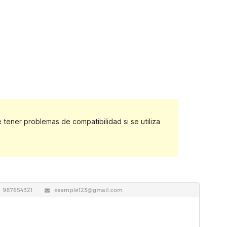
ener problemas de compatibilidad si se utiliza
Vista previa
Descargar
Este es un tema hijo de
Multipurpose