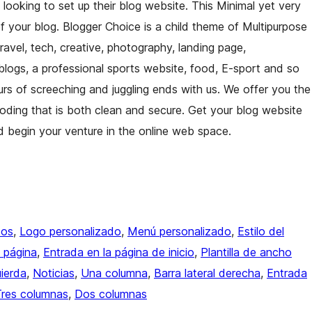
 looking to set up their blog website. This Minimal yet very
f your blog. Blogger Choice is a child theme of Multipurpose
 travel, tech, creative, photography, landing page,
blogs, a professional sports website, food, E-sport and so
urs of screeching and juggling ends with us. We offer you the
coding that is both clean and secure. Get your blog website
 begin your venture in the online web space.
dos
, 
Logo personalizado
, 
Menú personalizado
, 
Estilo del
 página
, 
Entrada en la página de inicio
, 
Plantilla de ancho
uierda
, 
Noticias
, 
Una columna
, 
Barra lateral derecha
, 
Entrada
Tres columnas
, 
Dos columnas