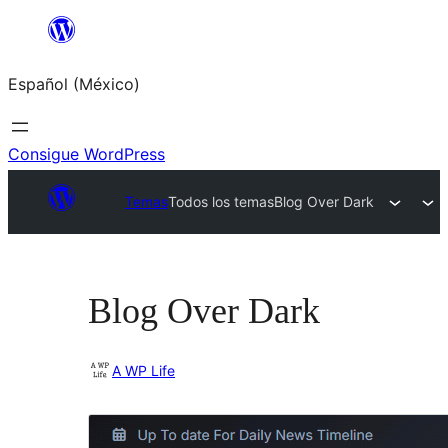
Saltar
al
Español (México)
contenido
Consigue WordPress
Temas
Todos los temas
Blog Over Dark
Blog Over Dark
A WP Life